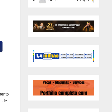
mento
l de