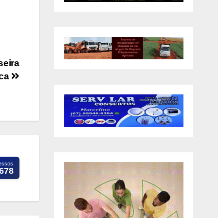
seira
ica
essos
.678