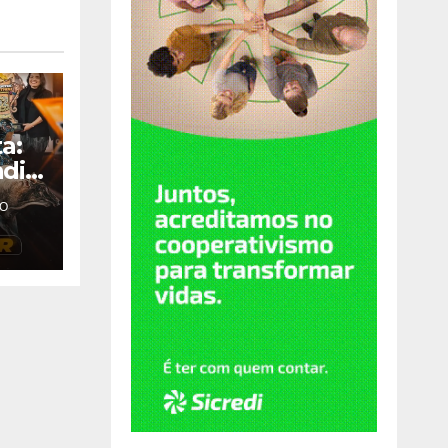
a:
ndia
O
de
em