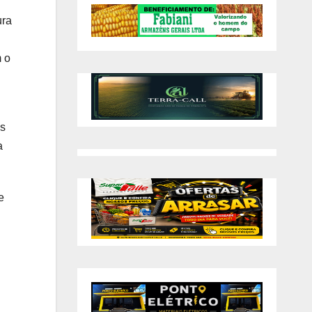
ura
m o
as
a
e