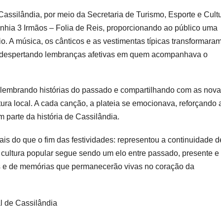
Cassilândia, por meio da Secretaria de Turismo, Esporte e Cult
ia 3 Irmãos – Folia de Reis, proporcionando ao público uma
o. A música, os cânticos e as vestimentas típicas transformara
e, despertando lembranças afetivas em quem acompanhava o
 relembrando histórias do passado e compartilhando com as nov
tura local. A cada canção, a plateia se emocionava, reforçando 
 parte da história de Cassilândia.
s do que o fim das festividades: representou a continuidade d
 a cultura popular segue sendo um elo entre passado, presente e
os e de memórias que permanecerão vivas no coração da
l de Cassilândia