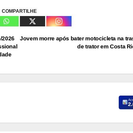
COMPARTILHE
5/2026
Jovem morre após bater motocicleta na tra
ssional
de trator em Costa R
idade
Ac
2