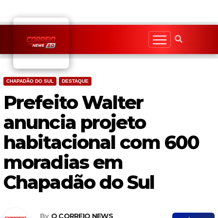
Skip
to
content
CHAPADÃO DO SUL
DESTAQUE
Prefeito Walter
anuncia projeto
habitacional com 600
moradias em
Chapadão do Sul
By
O CORREIO NEWS