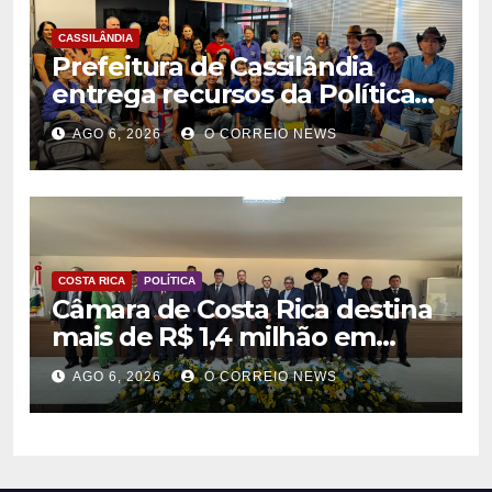
CASSILÂNDIA
Prefeitura de Cassilândia
entrega recursos da Política
Nacional Aldir Blanc a
AGO 6, 2026
O CORREIO NEWS
agentes culturais
COSTA RICA
POLÍTICA
Câmara de Costa Rica destina
mais de R$ 1,4 milhão em
emendas para investimentos
AGO 6, 2026
O CORREIO NEWS
em diversas áreas