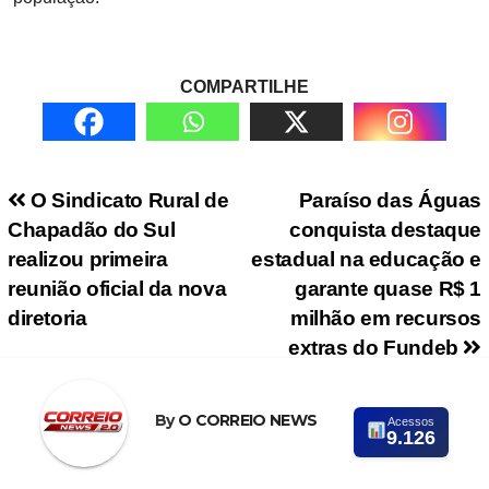
COMPARTILHE
Navegação de Post
O Sindicato Rural de
Paraíso das Águas
Chapadão do Sul
conquista destaque
realizou primeira
estadual na educação e
reunião oficial da nova
garante quase R$ 1
diretoria
milhão em recursos
extras do Fundeb
By
O CORREIO NEWS
Acessos
9.126