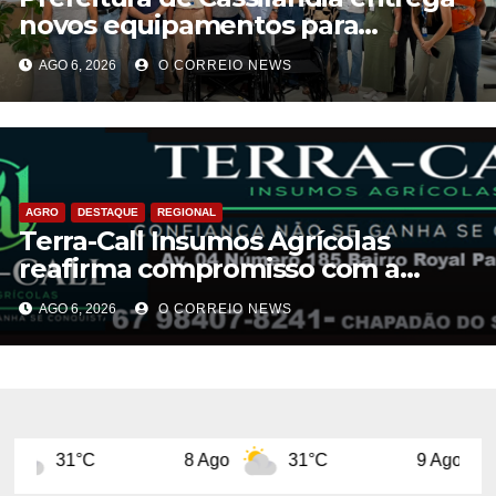
novos equipamentos para
fortalecer atendimento na rede
AGO 6, 2026
O CORREIO NEWS
municipal de saúde
AGRO
DESTAQUE
REGIONAL
Terra-Call Insumos Agrícolas
reafirma compromisso com a
qualidade do Calcário Castro PR
AGO 6, 2026
O CORREIO NEWS
8 Ago
31°C
9 Ago
31°C