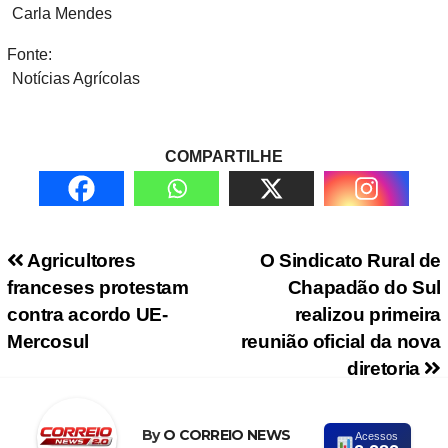
Carla Mendes
Fonte:
Notícias Agrícolas
COMPARTILHE
Navegação de Post
Agricultores
O Sindicato Rural de
franceses protestam
Chapadão do Sul
contra acordo UE-
realizou primeira
Mercosul
reunião oficial da nova
diretoria
By
O CORREIO NEWS
Acessos