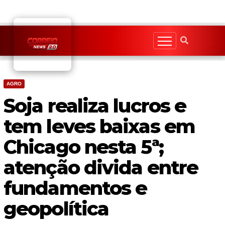
Skip
to
content
AGRO
Soja realiza lucros e
tem leves baixas em
Chicago nesta 5ª;
atenção divida entre
fundamentos e
geopolítica