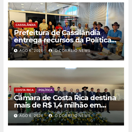
CASSILÂNDIA
Prefeitura de Cassilândia
entrega recursos da Política
Nacional Aldir Blanc a
AGO 6, 2026
O CORREIO NEWS
agentes culturais
COSTA RICA
POLÍTICA
Câmara de Costa Rica destina
mais de R$ 1,4 milhão em
emendas para investimentos
AGO 6, 2026
O CORREIO NEWS
em diversas áreas