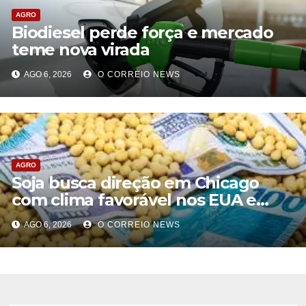
AGRO
Biodiesel perde força e mercado
teme nova virada
AGO 6, 2026
O CORREIO NEWS
AGRO
Soja busca direção em Chicago
com clima favorável nos EUA e
tensão geopolítica limitando novas
AGO 6, 2026
O CORREIO NEWS
baixas