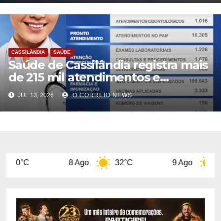
CASSILÂNDIA
SAÚDE
Saúde de Cassilândia registra mais
de 215 mil atendimentos e
procedimentos em junho
JUL 13, 2026
O CORREIO NEWS
8 Ago
32°C
9 Ago
31°C