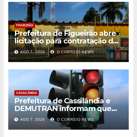
FIGUEIRÃO
Prefeitura de Figueirão abre
licitação para contratação de
estrutura de eventos
AGO 7, 2026
O CORREIO NEWS
CASSILÂNDIA
Prefeitura de Cassilândia e
DEMUTRAN informam que
semáforo entre as ruas Amin
AGO 7, 2026
O CORREIO NEWS
José e Antônio Paulino
entrou em funcionamento