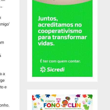
..
o
amigo’
ham
á
a a
rge
to e
sonho.