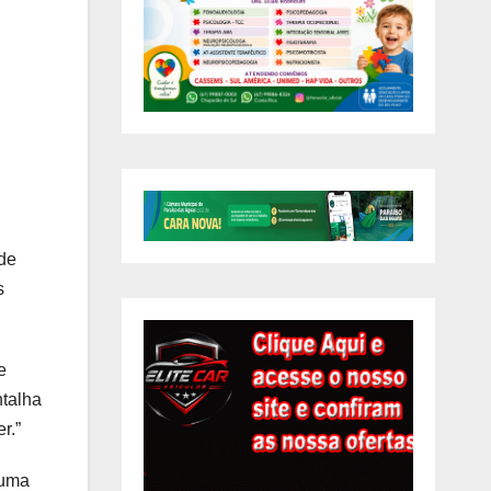
 de
s
e
ntalha
r.”
tuma