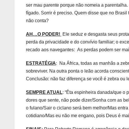
ser mau parente porque não nomeia a parentalha. S
fígado. Sorrir é preciso. Quem disse que no Brasi
não conta?
AH…O PODER!
Ele seduz e desgasta seus protag
perda da privacidade e do convívio familiar; o ex
recado aos navegantes: As perdas podem ser ma
ESTRATÉGIA
: Na África, todas as manhãs a zeb
sobreviver. Na outra ponta o leão acorda conscien
Conclusão: não faz diferença se você é zebra ou l
SEMPRE ATUAL
: “Êta espinheira danada/que o 
dores que sente, não pode dizer/Sonha com as be
o fulano/Sair o ciclano será bem melhor/Mas entra 
cotidiano/Mas eu não me engano, pois Deus é maio