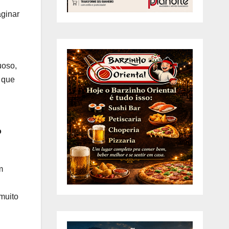
aginar
uoso,
 que
o
m
muito