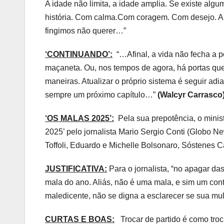
A idade não limita, a idade amplia. Se existe algu
história. Com calma.Com coragem. Com desejo. A
fingimos não querer…”
‘CONTINUANDO’:
“…Afinal, a vida não fecha a p
maçaneta. Ou, nos tempos de agora, há portas que
maneiras. Atualizar o próprio sistema é seguir ad
sempre um próximo capítulo…”
(Walcyr Carrasco
‘OS MALAS 2025’:
Pela sua prepotência, o minist
2025’ pelo jornalista Mario Sergio Conti (Globo 
Toffoli, Eduardo e Michelle Bolsonaro, Sóstenes C
JUSTIFICATIVA:
Para o jornalista, “no apagar da
mala do ano. Aliás, não é uma mala, e sim um con
maledicente, não se digna a esclarecer se sua mu
CURTAS E BOAS:
Trocar de partido é como troca