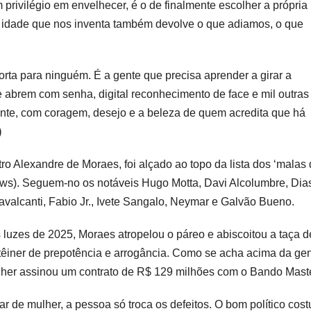
m privilégio em envelhecer, é o de finalmente escolher a própria
 idade que nos inventa também devolve o que adiamos, o que
orta para ninguém. É a gente que precisa aprender a girar a
 abrem com senha, digital reconhecimento de face e mil outras
iante, com coragem, desejo e a beleza de quem acredita que há
)
ro Alexandre de Moraes, foi alçado ao topo da lista dos ‘malas
News). Seguem-no os notáveis Hugo Motta, Davi Alcolumbre, Dia
avalcanti, Fabio Jr., Ivete Sangalo, Neymar e Galvão Bueno.
s luzes de 2025, Moraes atropelou o páreo e abiscoitou a taça d
têiner de prepotência e arrogância. Como se acha acima da ge
lher assinou um contrato de R$ 129 milhões com o Bando Maste
r de mulher, a pessoa só troca os defeitos. O bom político cos