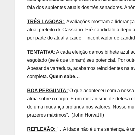
fala dos suplentes atuais dos três senadores. An
TRÊS LAGOAS:
Avaliações mostram a liderança po
atual prefeito dr. Cassiano. Pré-candidato a depu
por parte do atual alcaide – incentivador de candid
TENTATIVA
: A cada eleição damos bilhete azul ao
esgotado (se é que tinham) seu potencial. Por out
Apesar da varredura, acabamos reincidentes na av
completa.
Quem sabe…
BOA PERGUNTA:
“O que aconteceu com a nossa 
alma sobre o corpo. É um mecanismo de defesa con
de uma mudança profunda nos valores. Nosso mund
prazeres máximos”. (John Horvat II)
REFLEXÃO:
“…A idade não é uma sentença, é um