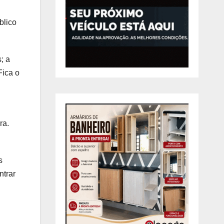
blico
; a
Fica o
ra.
s
ntrar