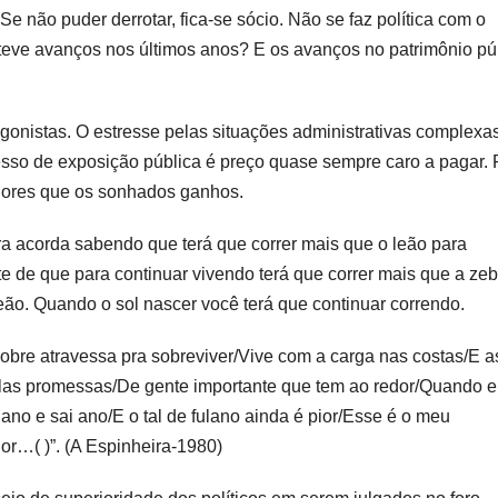
e não puder derrotar, fica-se sócio. Não se faz política com o
l teve avanços nos últimos anos? E os avanços no patrimônio pú
onistas. O estresse pelas situações administrativas complexas
cesso de exposição pública é preço quase sempre caro a pagar. 
iores que os sonhados ganhos.
ra acorda sabendo que terá que correr mais que o leão para
te de que para continuar vivendo terá que correr mais que a zeb
eão. Quando o sol nascer você terá que continuar correndo.
pobre atravessa pra sobreviver/Vive com a carga nas costas/E a
las promessas/De gente importante que tem ao redor/Quando e
ano e sai ano/E o tal de fulano ainda é pior/Esse é o meu
r…( )”. (A Espinheira-1980)