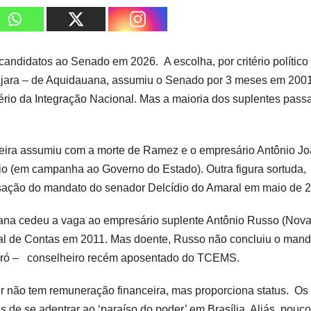
andidatos ao Senado em 2026. A escolha, por critério político
irajara – de Aquidauana, assumiu o Senado por 3 meses em 200
ério da Integração Nacional. Mas a maioria dos suplentes pass
eira assumiu com a morte de Ramez e o empresário Antônio J
dio (em campanha ao Governo do Estado). Outra figura sortuda,
sação do mandato do senador Delcídio do Amaral em maio de 
ana cedeu a vaga ao empresário suplente Antônio Russo (Nov
nal de Contas em 2011. Mas doente, Russo não concluiu o mand
eiró – conselheiro recém aposentado do TCEMS.
 não tem remuneração financeira, mas proporciona status. Os
de se adentrar ao ‘paraíso do poder’ em Brasília. Aliás, pouco