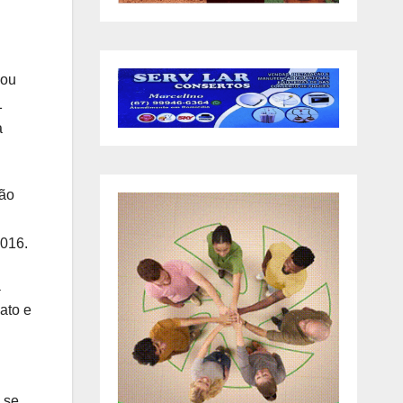
 ou
1
a
oão
2016.
a
ato e
 se