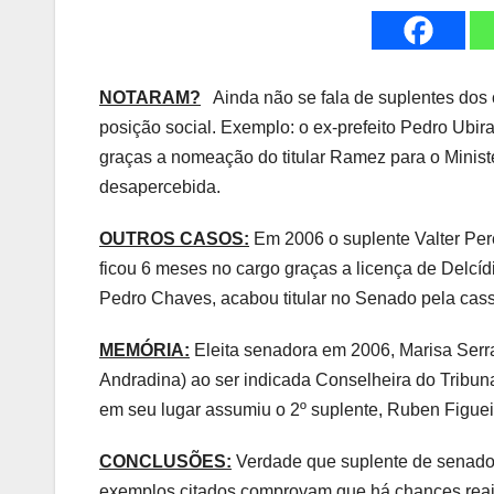
NOTARAM?
Ainda não se fala de suplentes dos c
posição social. Exemplo: o ex-prefeito Pedro Ub
graças a nomeação do titular Ramez para o Minist
desapercebida.
OUTROS CASOS:
Em 2006 o suplente Valter Per
ficou 6 meses no cargo graças a licença de Delcí
Pedro Chaves, acabou titular no Senado pela cas
MEMÓRIA:
Eleita senadora em 2006, Marisa Serr
Andradina) ao ser indicada Conselheira do Tribu
em seu lugar assumiu o 2º suplente, Ruben Figu
CONCLUSÕES:
Verdade que suplente de senador
exemplos citados comprovam que há chances reais 