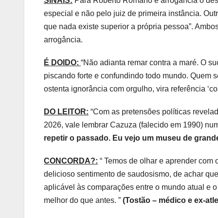
SINAIS:
Para Roberto Romano é arrogância o desej
especial e não pelo juiz de primeira instância. Out
que nada existe superior a própria pessoa”. Ambo
arrogância.
É DOIDO:
“Não adianta remar contra a maré. O su
piscando forte e confundindo todo mundo. Quem s
ostenta ignorância com orgulho, vira referência ‘c
DO LEITOR:
“Com as pretensões políticas revelad
2026, vale lembrar Cazuza (falecido em 1990) num
repetir o passado. Eu vejo um museu de grand
CONCORDA?:
“ Temos de olhar e aprender com o
delicioso sentimento de saudosismo, de achar que 
aplicável às comparações entre o mundo atual e o
melhor do que antes. ”
(Tostão – médico e ex-atle