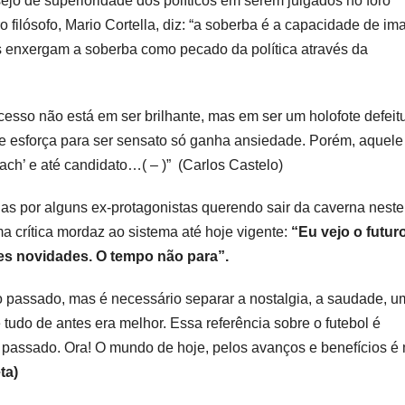
o de superioridade dos políticos em serem julgados no foro
ro filósofo, Mario Cortella, diz: “a soberba é a capacidade de im
s enxergam a soberba como pecado da política através da
cesso não está em ser brilhante, mas em ser um holofote defeit
e esforça para ser sensato só ganha ansiedade. Porém, aquele
oach’ e até candidato…( – )” (Carlos Castelo)
as por alguns ex-protagonistas querendo sair da caverna neste
a crítica mordaz ao sistema até hoje vigente:
“Eu vejo o futur
es novidades. O tempo não para”.
 passado, mas é necessário separar a nostalgia, a saudade, u
tudo de antes era melhor. Essa referência sobre o futebol é
 passado. Ora! O mundo de hoje, pelos avanços e benefícios é 
ta)