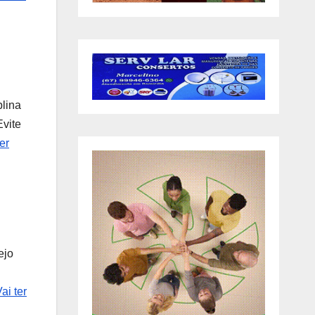
plina
Evite
ter
ejo
ai ter