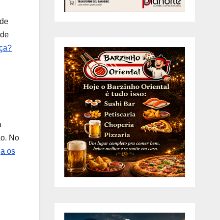
 de
ade
nça?
a
ão. No
ja os