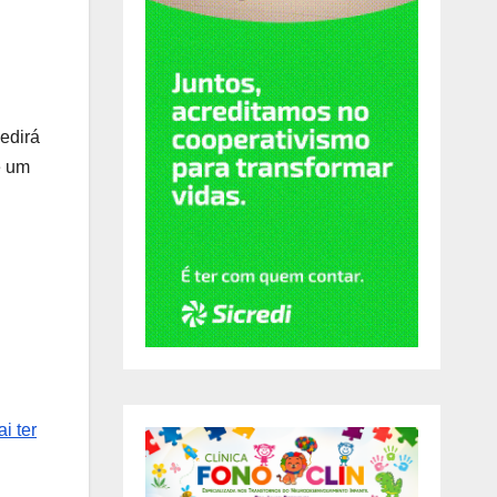
edirá
e um
ai ter