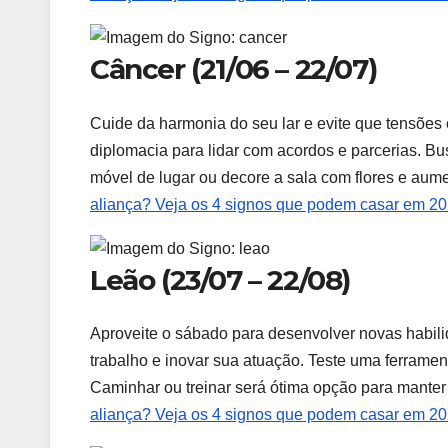
Câncer (21/06 – 22/07)
Cuide da harmonia do seu lar e evite que tensões 
diplomacia para lidar com acordos e parcerias. B
móvel de lugar ou decore a sala com flores e aume
aliança? Veja os 4 signos que podem casar em 2
Leão (23/07 – 22/08)
Aproveite o sábado para desenvolver novas habi
trabalho e inovar sua atuação. Teste uma ferramen
Caminhar ou treinar será ótima opção para manter 
aliança? Veja os 4 signos que podem casar em 2