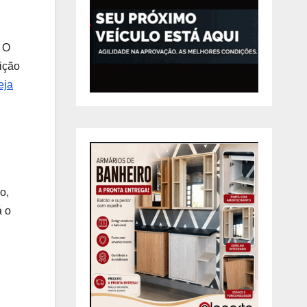
. O
ição
eja
o,
á o