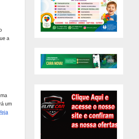
o
gue a
 uma
erá um
Veja