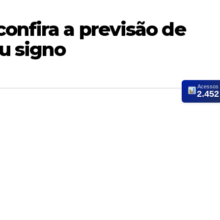
onfira a previsão de
eu signo
Acessos
2.452