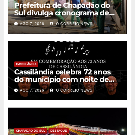
Prefeitura de Chapadão do
Sul divulga cronograma de
limpeza de entulhos e bota-
AGO 7, 2026
O CORREIO NEWS
fora para agosto
CASSILÂNDIA
Cassilândia celebra 72 anos
do município com noite de
música, cultura e interação na
AGO 7, 2026
O CORREIO NEWS
Praça São José
CHAPADÃO DO SUL
DESTAQUE