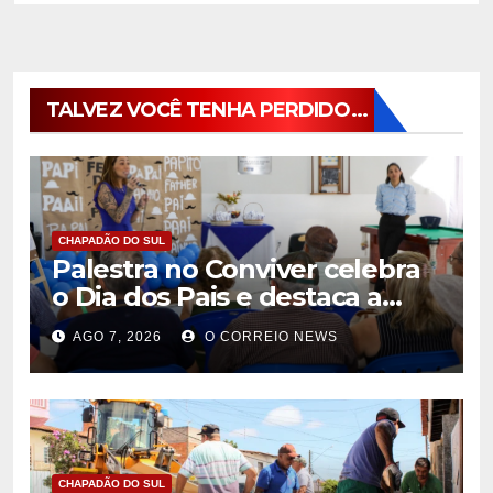
TALVEZ VOCÊ TENHA PERDIDO...
CHAPADÃO DO SUL
Palestra no Conviver celebra
o Dia dos Pais e destaca a
importância da figura paterna
AGO 7, 2026
O CORREIO NEWS
na família
CHAPADÃO DO SUL