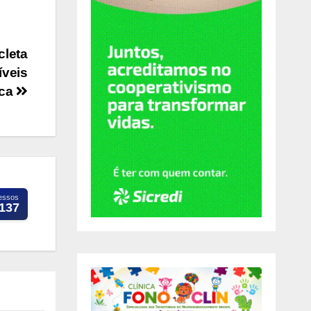
cleta
íveis
ica
essos
.137