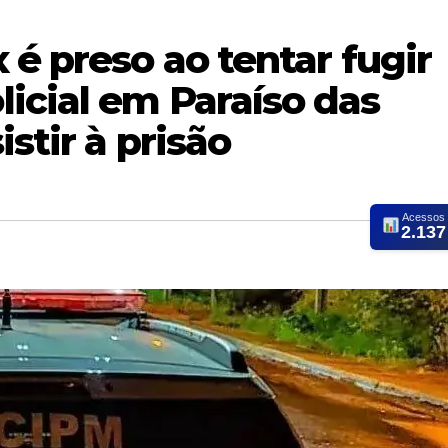
 é preso ao tentar fugir
icial em Paraíso das
stir à prisão
Acessos
2.137