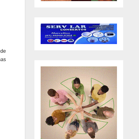
 de
nas