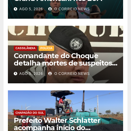
AGO 5, 2026
O CORREIO NEWS
CASSILÂNDIA
POLÍCIA
Comandante do Choque
detalha mortes de suspeitos
de homicídio em Cassilândia
AGO 5, 2026
O CORREIO NEWS
CHAPADÃO DO SUL
Prefeito Walter Schlatter
acompanha início do