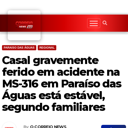
Skip
to
content
PARAISO DAS ÁGUAS
REGIONAL
Casal gravemente
ferido em acidente na
MS-316 em Paraíso das
Águas está estável,
segundo familiares
By
O CORREIO NEWS