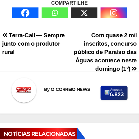
COMPARTILHE
Navegação de Post
Terra-Call — Sempre
Com quase 2 mil
junto com o produtor
inscritos, concurso
rural
público de Paraíso das
Águas acontece neste
domingo (1º)
By
O CORREIO NEWS
Acessos
6.823
NOTÍCIAS RELACIONADAS