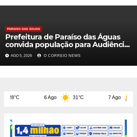
PARAISO DAS ÁGUAS
Prefeitura de Paraíso das Águas
convida população para Audiência
Pública de Avaliação das Metas
AGO 5, 2026
O CORREIO NEWS
Fiscais do 1º Semestre de 2026
6 Ago
31°C
7 Ago
29°C