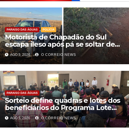
PARAISO DAS ÁGUAS
POLÍCIA
Motorista de Chapadão do Sul
escapa ileso após pá se soltar de
caminhão e atingir carro na BR-060
AGO 5, 2026
O CORREIO NEWS
PARAISO DAS ÁGUAS
Sorteio define quadras e lotes dos
beneficiários do Programa Lote
Urbanizado em Paraíso das Águas
AGO 5, 2026
O CORREIO NEWS