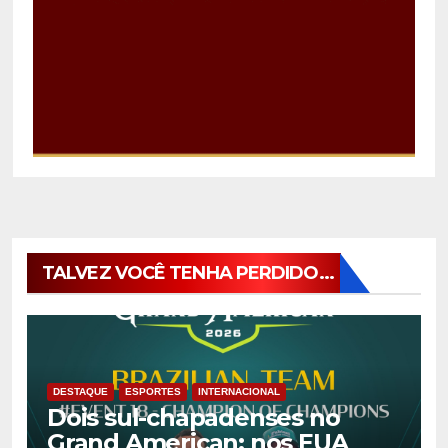
TALVEZ VOCÊ TENHA PERDIDO...
DESTAQUE
ESPORTES
INTERNACIONAL
Dois sul-chapadenses no
Grand American: nos EUA