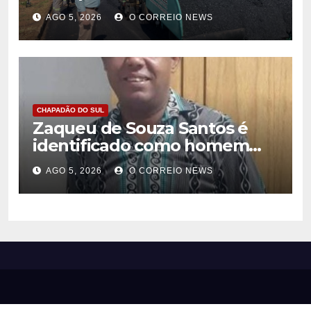
recapeamento e pede
AGO 5, 2026
O CORREIO NEWS
compreensão da população
em Chapadão do Sul
CHAPADÃO DO SUL
Zaqueu de Souza Santos é
identificado como homem
encontrado morto em
AGO 5, 2026
O CORREIO NEWS
Chapadão do Sul