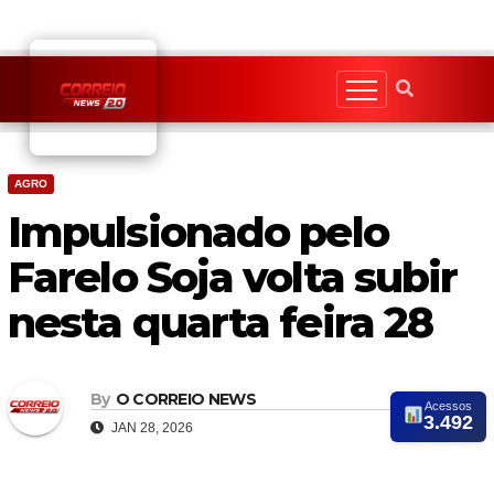
Skip
to
content
AGRO
Impulsionado pelo
Farelo Soja volta subir
nesta quarta feira 28
By
O CORREIO NEWS
Acessos
3.492
JAN 28, 2026