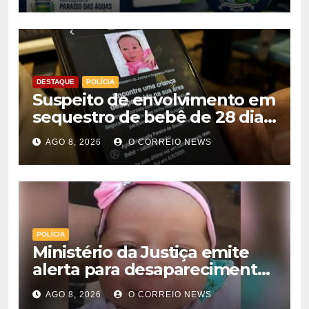
DESTAQUE
POLÍCIA
Suspeito de envolvimento em
sequestro de bebê de 28 dias
é preso na Capital
AGO 8, 2026
O CORREIO NEWS
POLÍCIA
Ministério da Justiça emite
alerta para desaparecimento
de bebê de 28 dias em MS;
AGO 8, 2026
O CORREIO NEWS
polícia apura suposto