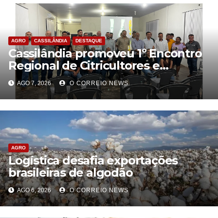
AGRO
CASSILÂNDIA
DESTAQUE
Cassilândia promoveu 1º Encontro
Regional de Citricultores e
fortalece o desenvolvimento da
AGO 7, 2026
O CORREIO NEWS
citricultura
AGRO
Logística desafia exportações
brasileiras de algodão
AGO 6, 2026
O CORREIO NEWS