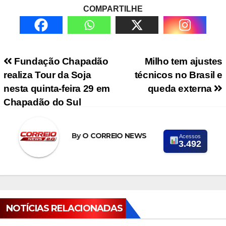
COMPARTILHE
Navegação de Post
Fundação Chapadão
Milho tem ajustes
realiza Tour da Soja
técnicos no Brasil e
nesta quinta-feira 29 em
queda externa
Chapadão do Sul
By
O CORREIO NEWS
Acessos
3.492
NOTÍCIAS RELACIONADAS