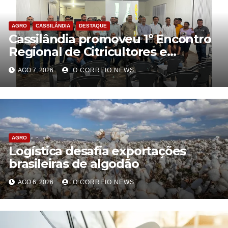
AGRO
CASSILÂNDIA
DESTAQUE
Cassilândia promoveu 1º Encontro
Regional de Citricultores e
fortalece o desenvolvimento da
AGO 7, 2026
O CORREIO NEWS
citricultura
AGRO
Logística desafia exportações
brasileiras de algodão
AGO 6, 2026
O CORREIO NEWS