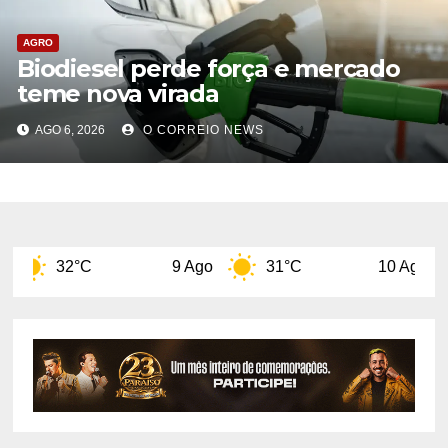
AGRO
Biodiesel perde força e mercado
teme nova virada
AGO 6, 2026
O CORREIO NEWS
C
9 Ago
31°C
10 Ago
32°C