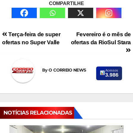
COMPARTILHE
Navegação de Post
Terça-feira de super
Fevereiro é o mês de
ofertas no Super Valle
ofertas da RioSul Stara
By
O CORREIO NEWS
Acessos
3.986
NOTÍCIAS RELACIONADAS