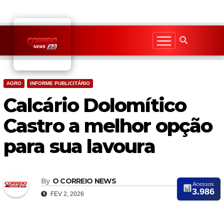
Skip
to
content
AGRO
INFORME PUBLICITÁRIO
Calcário Dolomítico
Castro a melhor opção
para sua lavoura
By
O CORREIO NEWS
Acessos
3.986
FEV 2, 2026