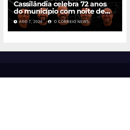
Cassilândia celebra 72 anos
do município com noite de
música, cultura e interação na
AGO 7, 2026
O CORREIO NEWS
Praça São José