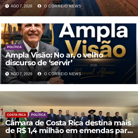
rodoviárias no desenvolvimento e
AGO 7, 2026
O CORREIO NEWS
na qualidade de vida em MS
POLÍTICA
Ampla Visão: No ar, o velho
discurso de ‘servir’
AGO 7, 2026
O CORREIO NEWS
COSTA RICA
POLÍTICA
Câmara de Costa Rica destina mais
de R$ 1,4 milhão em emendas para