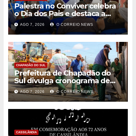
Palestra no Conviver celebra
o Dia dos Pais e destaca a
importância da figura paterna
AGO 7, 2026
O CORREIO NEWS
na família
CHAPADÃO DO SUL
Prefeitura de Chapadão do
Sul divulga cronograma de
limpeza de entulhos e bota-
AGO 7, 2026
O CORREIO NEWS
fora para agosto
CASSILÂNDIA