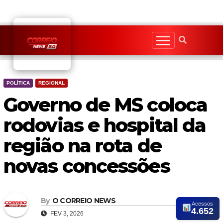
Skip
to
content
POLÍTICA
REGIONAL
Governo de MS coloca
rodovias e hospital da
região na rota de
novas concessões
By
O CORREIO NEWS
Acessos
4.652
FEV 3, 2026