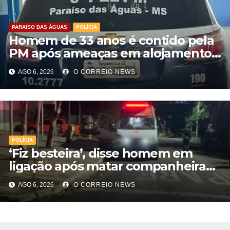
PARAISO DAS ÁGUAS
POLÍCIA
Homem de 33 anos é contido pela
PM após ameaças em alojamento
de empresa em Paraíso das Águas
AGO 6, 2026
O CORREIO NEWS
POLÍCIA
‘Fiz besteira’, disse homem em
ligação após matar companheira
com facadas nas costas em Rio
AGO 6, 2026
O CORREIO NEWS
Verde