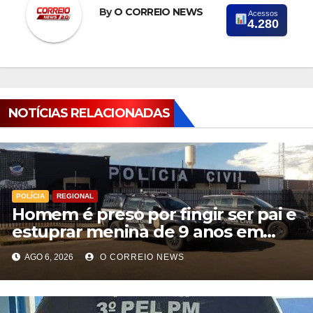
By
O CORREIO NEWS
Acessos
4.280
NOTÍCIAS RELACIONADAS
POLÍCIA
REGIONAL
Homem é preso por fingir ser pai e
estuprar menina de 9 anos em
Aparecida do Taboado
AGO 6, 2026
O CORREIO NEWS