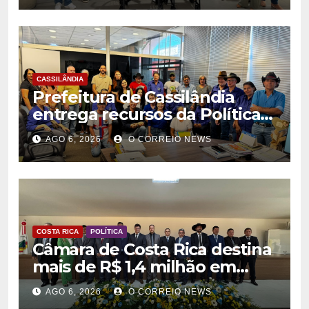
CASSILÂNDIA
Prefeitura de Cassilândia
entrega recursos da Política
Nacional Aldir Blanc a
AGO 6, 2026
O CORREIO NEWS
agentes culturais
COSTA RICA
POLÍTICA
Câmara de Costa Rica destina
mais de R$ 1,4 milhão em
emendas para investimentos
AGO 6, 2026
O CORREIO NEWS
em diversas áreas