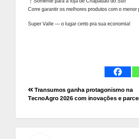
Somente para a loja de Chapadão do Sul!
Corre garantir os melhores produtos com o menor
Super Valle — o lugar certo pra sua economia!
Navegação
Transumos ganha protagonismo na
TecnoAgro 2026 com inovações e parce
de
Post