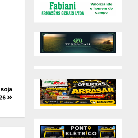
 soja
026