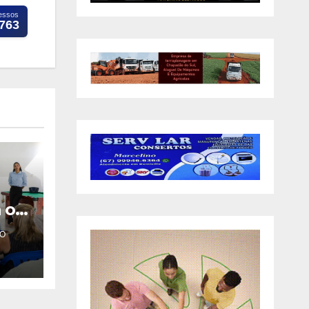
essos
.763
 o
O
a