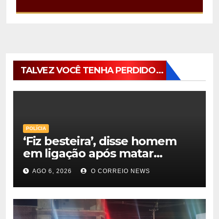
TALVEZ VOCÊ TENHA PERDIDO...
POLÍCIA
‘Fiz besteira’, disse homem
em ligação após matar
companheira com facadas
AGO 6, 2026
O CORREIO NEWS
nas costas em Rio Verde