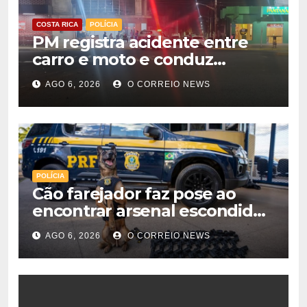
COSTA RICA
POLÍCIA
PM registra acidente entre
carro e moto e conduz
motorista à Delegacia em
AGO 6, 2026
O CORREIO NEWS
Costa Rica
POLÍCIA
Cão farejador faz pose ao
encontrar arsenal escondido
em bagageiro de ônibus
AGO 6, 2026
O CORREIO NEWS