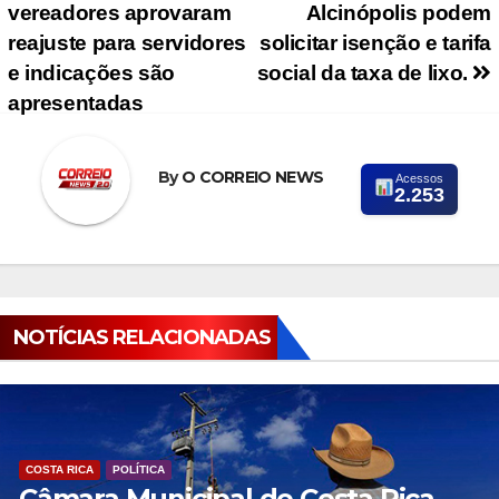
vereadores aprovaram
Alcinópolis podem
reajuste para servidores
solicitar isenção e tarifa
e indicações são
social da taxa de lixo.
apresentadas
By
O CORREIO NEWS
Acessos
2.253
NOTÍCIAS RELACIONADAS
COSTA RICA
POLÍTICA
Câmara Municipal de Costa Rica