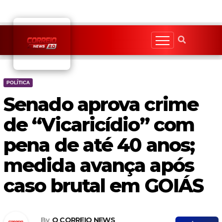
Skip
to
content
POLÍTICA
Senado aprova crime
de “Vicaricídio” com
pena de até 40 anos;
medida avança após
caso brutal em GOIÁS
By
O CORREIO NEWS