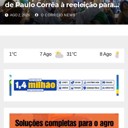
de Paulo Corrêa à reeleição para
deputado estadual pelo PL
AGO 2, 2026
O CORREIO NEWS
7 Ago
31°C
8 Ago
31°C