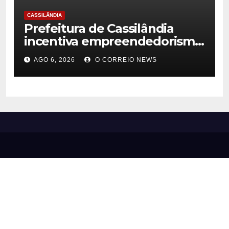
CASSILÂNDIA
Prefeitura de Cassilândia
incentiva empreendedorismo
feminino e leva caravana ao
AGO 6, 2026
O CORREIO NEWS
Impulsiona Mulher em Três
Lagoas