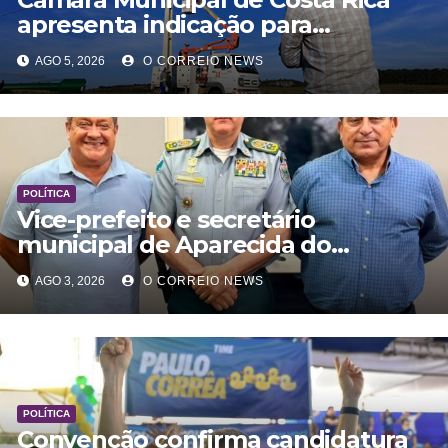
apresenta indicação para
modernização da rede elétrica
AGO 5, 2026
O CORREIO NEWS
rural
POLÍTICA
Vice-prefeito e secretário
municipal de Aparecida do
Taboado reuniram com comanda
AGO 3, 2026
O CORREIO NEWS
Geral da PM
POLÍTICA
Convenção confirma candidatura