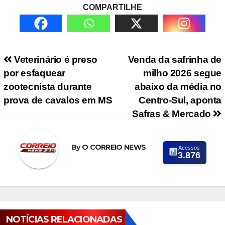
COMPARTILHE
Navegação de Post
Veterinário é preso
Venda da safrinha de
por esfaquear
milho 2026 segue
zootecnista durante
abaixo da média no
prova de cavalos em MS
Centro-Sul, aponta
Safras & Mercado
By
O CORREIO NEWS
Acessos
3.876
NOTÍCIAS RELACIONADAS