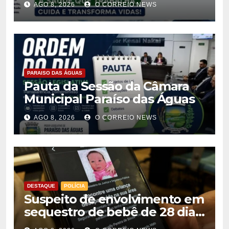
AGO 8, 2026
O CORREIO NEWS
PARAISO DAS ÁGUAS
Pauta da Sessão da Câmara
Municipal Paraíso das Águas
AGO 8, 2026
O CORREIO NEWS
DESTAQUE
POLÍCIA
Suspeito de envolvimento em
sequestro de bebê de 28 dias
é preso na Capital