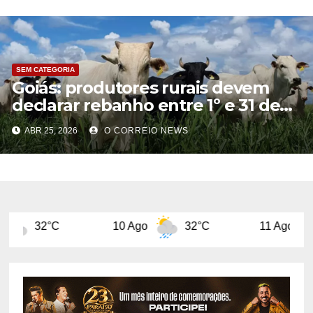
SEM CATEGORIA
Goiás: produtores rurais devem
declarar rebanho entre 1º e 31 de
maio
ABR 25, 2026
O CORREIO NEWS
10 Ago
32°C
11 Ago
29°C