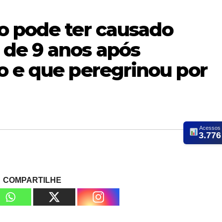
o pode ter causado
de 9 anos após
o e que peregrinou por
Acessos
3.776
COMPARTILHE