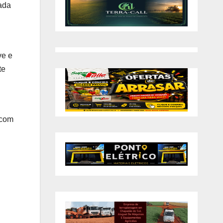
ada
ve e
te
 com