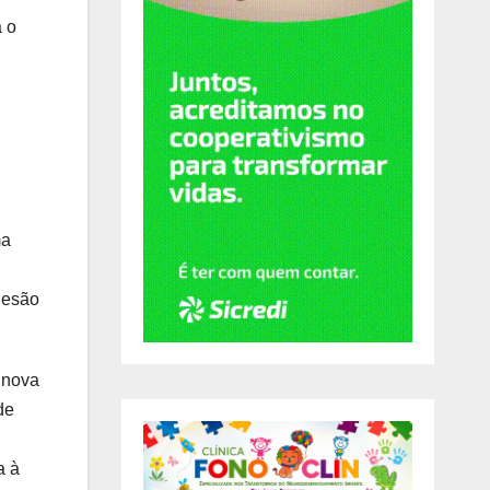
a o
ma
 lesão
 nova
de
a à