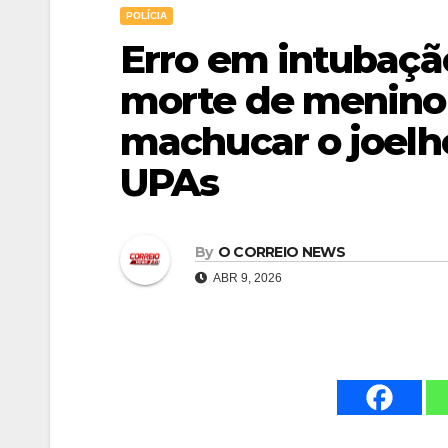
POLÍCIA
Erro em intubaçã
morte de menino 
machucar o joelh
UPAs
By
O CORREIO NEWS
ABR 9, 2026