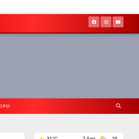
OPO
 Ago
31°C
7 Ago
29°C
8 Ago