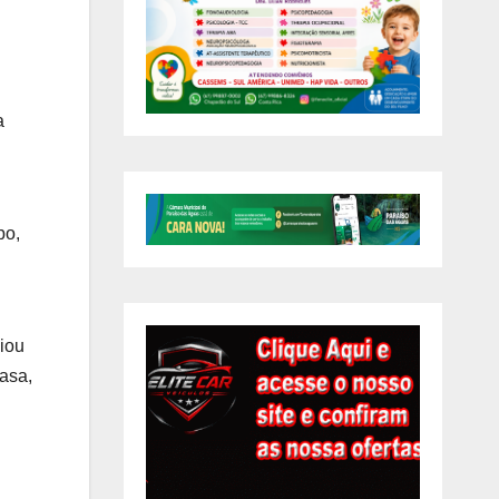
a
po,
iou
asa,