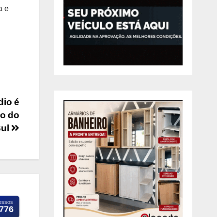
a e
dio é
o do
Sul
essos
.776