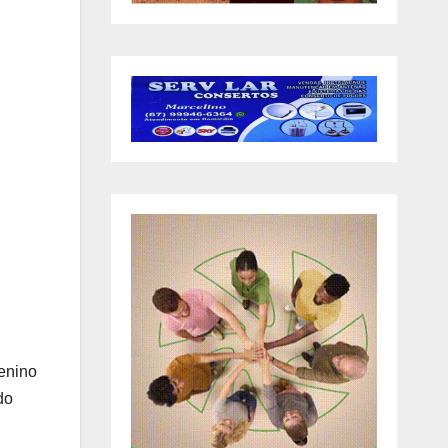
enino
do