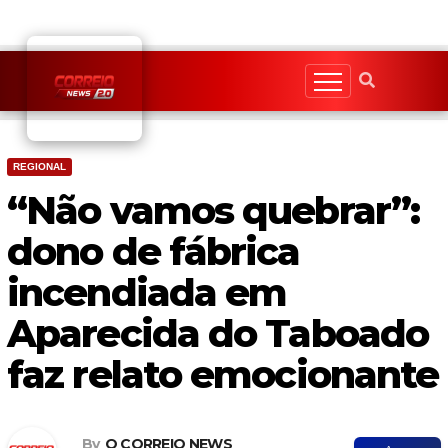
Skip
to
content
REGIONAL
“Não vamos quebrar”:
dono de fábrica
incendiada em
Aparecida do Taboado
faz relato emocionante
By
O CORREIO NEWS