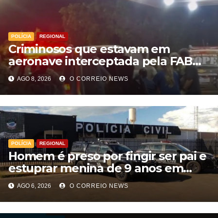
POLÍCIA
REGIONAL
Criminosos que estavam em
aeronave interceptada pela FAB
em MS morrem durante confronto
AGO 8, 2026
O CORREIO NEWS
com o Bope
POLÍCIA
REGIONAL
Homem é preso por fingir ser pai e
estuprar menina de 9 anos em
Aparecida do Taboado
AGO 6, 2026
O CORREIO NEWS