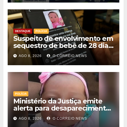
DESTAQUE
POLÍCIA
Suspeito de envolvimento em
sequestro de bebê de 28 dias
é preso na Capital
AGO 8, 2026
O CORREIO NEWS
POLÍCIA
Ministério da Justiça emite
alerta para desaparecimento
de bebê de 28 dias em MS;
AGO 8, 2026
O CORREIO NEWS
polícia apura suposto