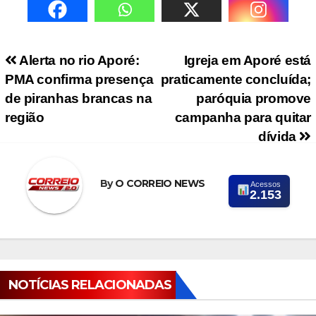
Navegação de Post
Alerta no rio Aporé:
Igreja em Aporé está
PMA confirma presença
praticamente concluída;
de piranhas brancas na
paróquia promove
região
campanha para quitar
dívida
By
O CORREIO NEWS
Acessos
2.153
NOTÍCIAS RELACIONADAS