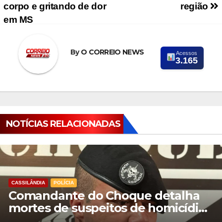
corpo e gritando de dor
região
em MS
By
O CORREIO NEWS
Acessos
3.165
NOTÍCIAS RELACIONADAS
CASSILÂNDIA
POLÍCIA
Comandante do Choque detalha
mortes de suspeitos de homicídio
em Cassilândia