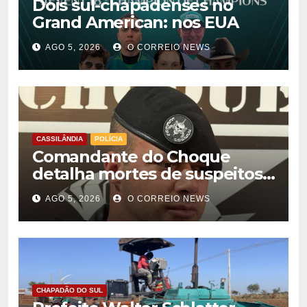
Dois sul-chapadenses no
Grand American: nos EUA
AGO 5, 2026
O CORREIO NEWS
CASSILÂNDIA
POLÍCIA
Comandante do Choque
detalha mortes de suspeitos
de homicídio em Cassilândia
AGO 5, 2026
O CORREIO NEWS
CHAPADÃO DO SUL