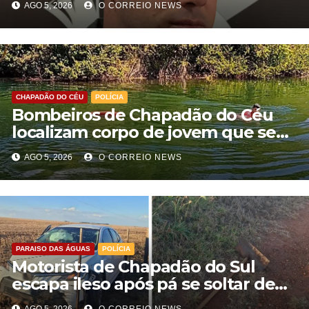
AGO 5, 2026
O CORREIO NEWS
CHAPADÃO DO CÉU
POLÍCIA
Bombeiros de Chapadão do Céu
localizam corpo de jovem que se
afogou durante pescaria no Rio
AGO 5, 2026
O CORREIO NEWS
Formoso
PARAISO DAS ÁGUAS
POLÍCIA
Motorista de Chapadão do Sul
escapa ileso após pá se soltar de
caminhão e atingir carro na BR-060