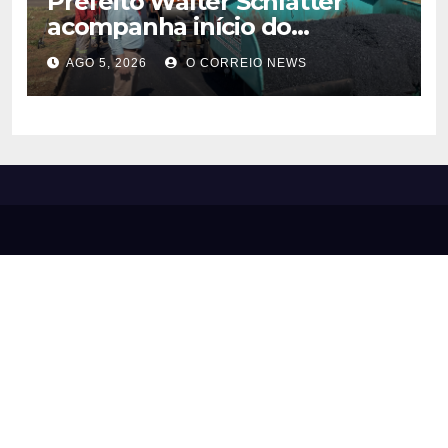
Prefeito Walter Schlatter
acompanha início do
recapeamento e pede
AGO 5, 2026
O CORREIO NEWS
compreensão da população
em Chapadão do Sul