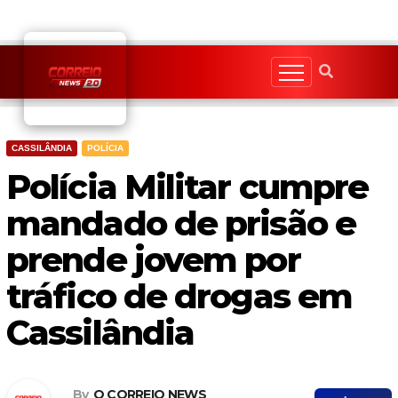
Skip
to
content
CASSILÂNDIA
POLÍCIA
Polícia Militar cumpre
mandado de prisão e
prende jovem por
tráfico de drogas em
Cassilândia
By
O CORREIO NEWS