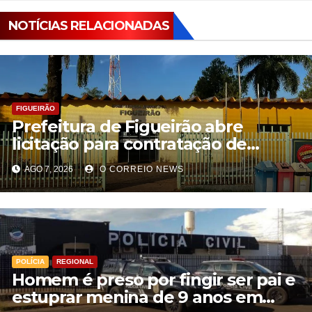
NOTÍCIAS RELACIONADAS
FIGUEIRÃO
Prefeitura de Figueirão abre
licitação para contratação de
estrutura de eventos
AGO 7, 2026
O CORREIO NEWS
POLÍCIA
REGIONAL
Homem é preso por fingir ser pai e
estuprar menina de 9 anos em