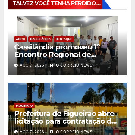
TALVEZ VOCÊ TENHA PERDIDO...
AGRO
CASSILÂNDIA
DESTAQUE
Cassilândia promoveu 1º
Encontro Regional de
Citricultores e fortalece o
AGO 7, 2026
O CORREIO NEWS
desenvolvimento da
citricultura
FIGUEIRÃO
Prefeitura de Figueirão abre
licitação para contratação de
estrutura de eventos
AGO 7, 2026
O CORREIO NEWS