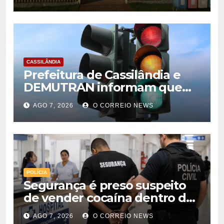
CASSILÂNDIA
Prefeitura de Cassilândia e
DEMUTRAN informam que
semáforo entre as ruas Amin
AGO 7, 2026
O CORREIO NEWS
José e Antônio Paulino
entrou em funcionamento
POLÍCIA
Segurança é preso suspeito
de vender cocaína dentro de
hospital e atuar para facção
AGO 7, 2026
O CORREIO NEWS
em Cassilândia