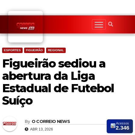
Skip
to
content
ESPORTES
FIGUEIRÃO
REGIONAL
Figueirão sediou a
abertura da Liga
Estadual de Futebol
Suíço
By
O CORREIO NEWS
Acessos
2.346
ABR 13, 2026