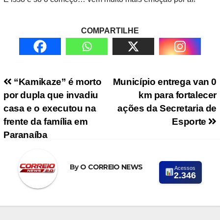
COMPARTILHE
Navegação de Post
“Kamikaze” é morto
Município entrega van 0
por dupla que invadiu
km para fortalecer
casa e o executou na
ações da Secretaria de
frente da família em
Esporte
Paranaíba
By
O CORREIO NEWS
Acessos
2.346