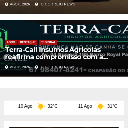
Aparecida do Taboado
AGO 6, 2026
O CORREIO NEWS
AGRO
DESTAQUE
REGIONAL
Terra-Call Insumos Agrícolas
reafirma compromisso com a
qualidade do Calcário Castro PR
AGO 6, 2026
O CORREIO NEWS
 Ago
32°C
11 Ago
31°C
12 Ago