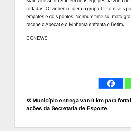
Mato Grosso do Sul tem duas equipes na zona de 
rodadas. O Ivinhema lidera o grupo 11 com seis 
empates e dois pontos. Nenhum time sul-mato-gros
recebe o Abecat e o Ivinhema enfrenta o Betim.
CGNEWS
Navegação
Município entrega van 0 km para forta
ações da Secretaria de Esporte
de
Post