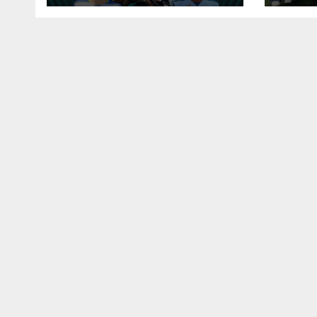
Fem
apoi
e da