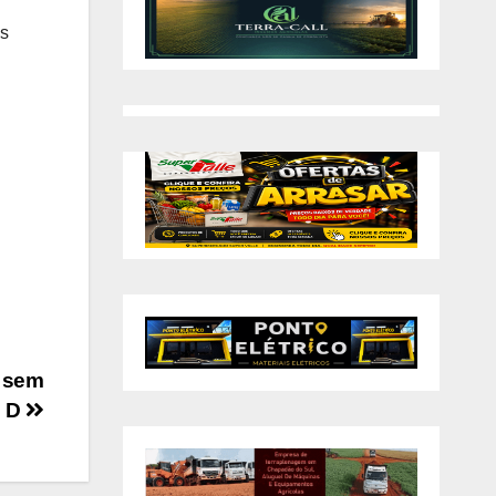
is
e sem
e D