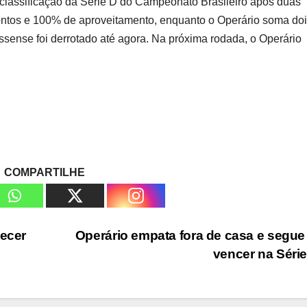
classificação da Série D do Campeonato Brasileiro após duas
pontos e 100% de aproveitamento, enquanto o Operário soma do
sense foi derrotado até agora. Na próxima rodada, o Operário
COMPARTILHE
lecer
Operário empata fora de casa e segu
vencer na Séri