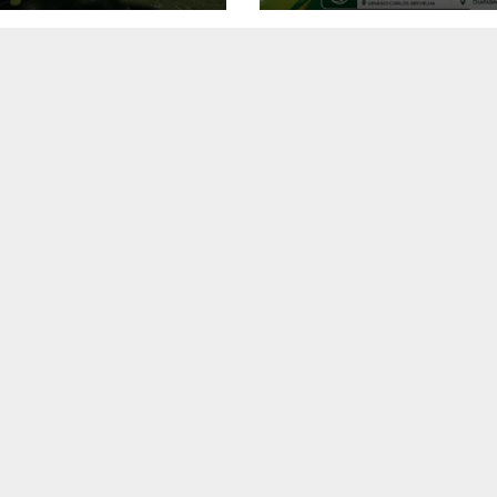
inino com
dentro e fora do
o da Prefeitura
Município
 Semecel