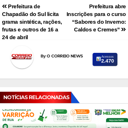
Navegação de Post
Prefeitura de
Prefeitura abre
Chapadão do Sul licita
Inscrições para o curso
grama sintética, rações,
“Sabores do Inverno:
frutas e outros de 16 a
Caldos e Cremes”
24 de abril
By
O CORREIO NEWS
Acessos
2.470
NOTÍCIAS RELACIONADAS