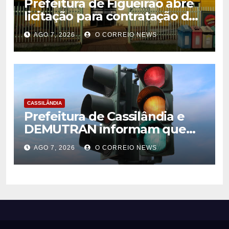
Prefeitura de Figueirão abre
licitação para contratação de
estrutura de eventos
AGO 7, 2026
O CORREIO NEWS
CASSILÂNDIA
Prefeitura de Cassilândia e
DEMUTRAN informam que
semáforo entre as ruas Amin
AGO 7, 2026
O CORREIO NEWS
José e Antônio Paulino
entrou em funcionamento