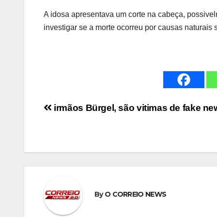
A idosa apresentava um corte na cabeça, possivel
investigar se a morte ocorreu por causas naturais 
Navegação
irmãos Bürgel, são vitimas de fake ne
de
Post
By
O CORREIO NEWS