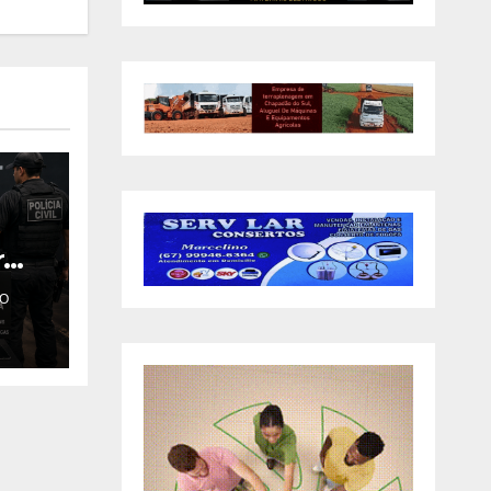
r
s e
O
de
ica