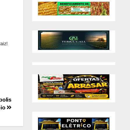
aiz!
polis
pio