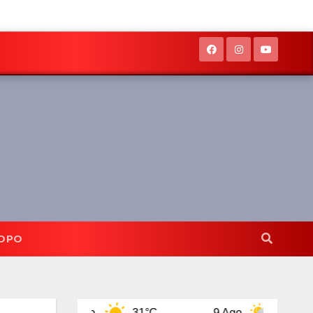
OPO
8 Ago
31°C
9 Ago
32°C