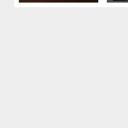
Chapadão do Sul
des
da c