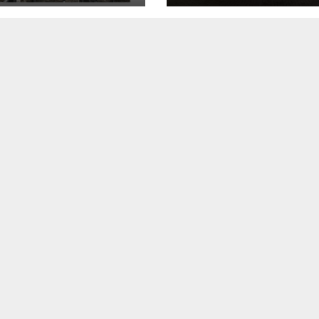
envolvimento
da Semana
itricultura
Nordestina em
Chapadão do Su