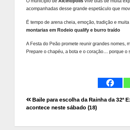
O município de
Alcinópolis
vive dias de muita ex
acompanhadas desse grande espetáculo que movi
É tempo de arena cheia, emoção, tradição e muita
montarias em Rodeio qualify e burro traído
A Festa do Peão promete reunir grandes nomes, mon
Prepare o chapéu, a bota e o coração… porque o 
Navegação
Baile para escolha da Rainha da 32ª 
acontece neste sábado (18)
de
Post