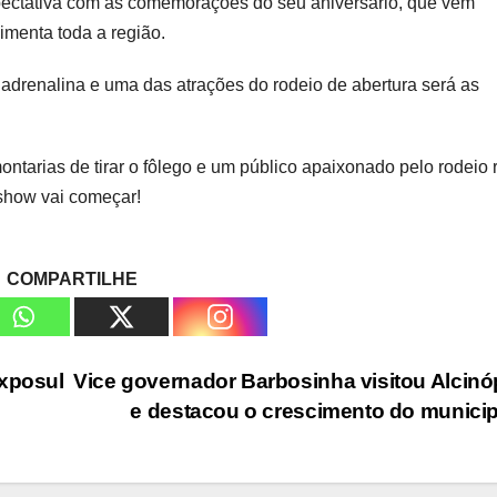
pectativa com as comemorações do seu aniversário, que vêm
menta toda a região.
 adrenalina e uma das atrações do rodeio de abertura será as
tarias de tirar o fôlego e um público apaixonado pelo rodeio r
show vai começar!
COMPARTILHE
Exposul
Vice governador Barbosinha visitou Alcinó
e destacou o crescimento do munici