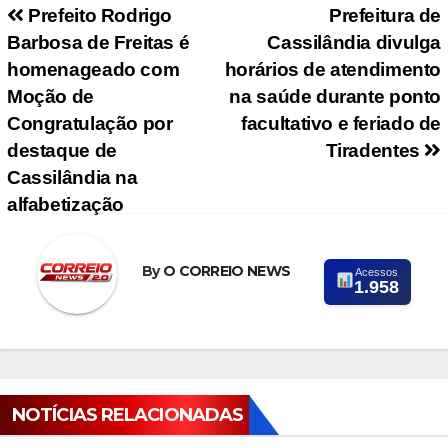
Navegação de Post
Prefeito Rodrigo
Prefeitura de
Barbosa de Freitas é
Cassilândia divulga
homenageado com
horários de atendimento
Moção de
na saúde durante ponto
Congratulação por
facultativo e feriado de
destaque de
Tiradentes
Cassilândia na
alfabetização
By
O CORREIO NEWS
Acessos
1.958
NOTÍCIAS RELACIONADAS