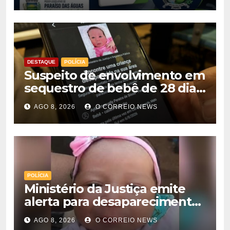
DESTAQUE
POLÍCIA
Suspeito de envolvimento em
sequestro de bebê de 28 dias
é preso na Capital
AGO 8, 2026
O CORREIO NEWS
POLÍCIA
Ministério da Justiça emite
alerta para desaparecimento
de bebê de 28 dias em MS;
AGO 8, 2026
O CORREIO NEWS
polícia apura suposto