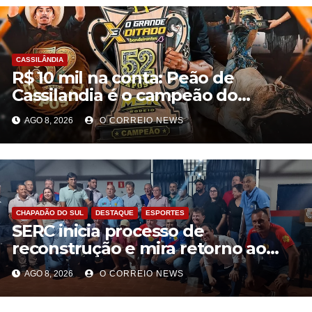
CASSILÂNDIA
R$ 10 mil na conta: Peão de
Cassilandia é o campeão do
desafio “O Grande Ditado
AGO 8, 2026
O CORREIO NEWS
Bandeirantes” em Rondonópolis
CHAPADÃO DO SUL
DESTAQUE
ESPORTES
SERC inicia processo de
reconstrução e mira retorno ao
futebol profissional em Chapadão
AGO 8, 2026
O CORREIO NEWS
do Sul