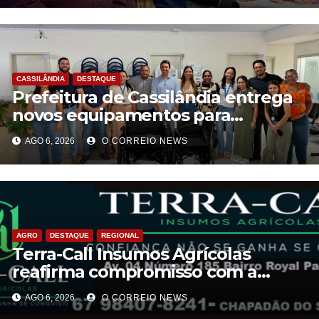
CASSILÂNDIA
DESTAQUE
Prefeitura de Cassilândia entrega
novos equipamentos para
fortalecer atendimento na rede
AGO 6, 2026
O CORREIO NEWS
municipal de saúde
AGRO
DESTAQUE
REGIONAL
Terra-Call Insumos Agrícolas
reafirma compromisso com a
qualidade do Calcário Castro PR
AGO 6, 2026
O CORREIO NEWS