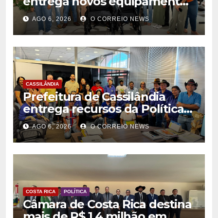
entrega novos equipamentos
para fortalecer atendimento
AGO 6, 2026
O CORREIO NEWS
na rede municipal de saúde
CASSILÂNDIA
Prefeitura de Cassilândia
entrega recursos da Política
Nacional Aldir Blanc a
AGO 6, 2026
O CORREIO NEWS
agentes culturais
COSTA RICA
POLÍTICA
Câmara de Costa Rica destina
mais de R$ 1,4 milhão em