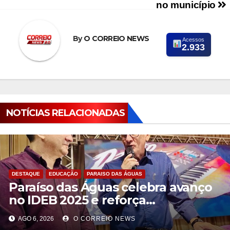
no município
By
O CORREIO NEWS
Acessos
2.933
NOTÍCIAS RELACIONADAS
DESTAQUE
EDUCAÇÃO
PARAISO DAS ÁGUAS
Paraíso das Águas celebra avanço
no IDEB 2025 e reforça
compromisso com uma educação
AGO 6, 2026
O CORREIO NEWS
pública de qualidade