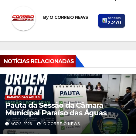
By
O CORREIO NEWS
Acessos
2.270
NOTÍCIAS RELACIONADAS
PARAISO DAS ÁGUAS
Pauta da Sessão da Câmara
Municipal Paraíso das Águas
AGO 8, 2026
O CORREIO NEWS