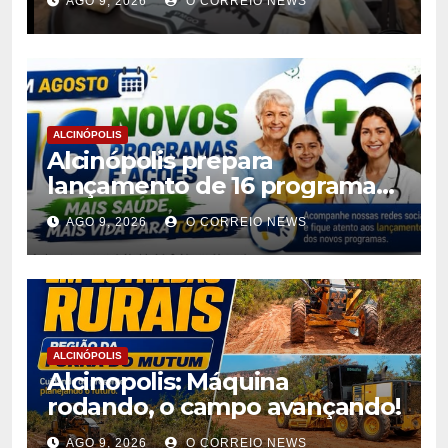
AGO 9, 2026
O CORREIO NEWS
ALCINÓPOLIS
Alcinópolis prepara
lançamento de 16 programas
de saúde para ampliar
AGO 9, 2026
O CORREIO NEWS
atendimento à população
ALCINÓPOLIS
Alcinopolis: Máquina
rodando, o campo avançando!
AGO 9, 2026
O CORREIO NEWS