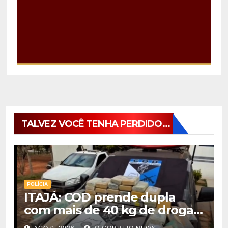
TALVEZ VOCÊ TENHA PERDIDO...
POLÍCIA
ITAJÁ: COD prende dupla
com mais de 40 kg de drogas
avaliadas em r$ 1 milhão