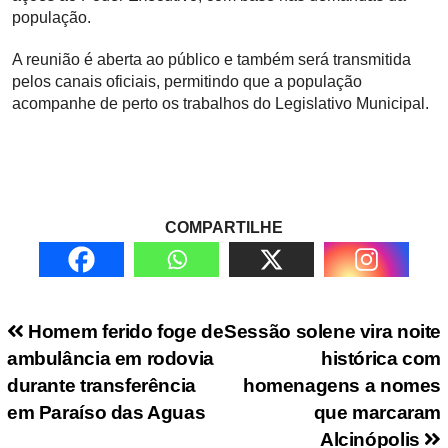
população.
A reunião é aberta ao público e também será transmitida
pelos canais oficiais, permitindo que a população
acompanhe de perto os trabalhos do Legislativo Municipal.
COMPARTILHE
Navegação de Post
Homem ferido foge de
Sessão solene vira noite
ambulância em rodovia
histórica com
durante transferência
homenagens a nomes
em Paraíso das Aguas
que marcaram
Alcinópolis