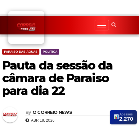
Skip
to
content
PARAISO DAS ÁGUAS
POLÍTICA
Pauta da sessão da
câmara de Paraiso
para dia 22
By
O CORREIO NEWS
Acessos
2.270
ABR 18, 2026