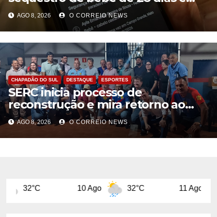
preso na Capital
AGO 8, 2026
O CORREIO NEWS
CHAPADÃO DO SUL
DESTAQUE
ESPORTES
SERC inicia processo de
reconstrução e mira retorno ao
futebol profissional em Chapadão
AGO 8, 2026
O CORREIO NEWS
do Sul
10 Ago
32°C
11 Ago
29°C