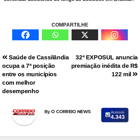
COMPARTILHE
Navegação de Post
Saúde de Cassilândia
32ª EXPOSUL anuncia
ocupa a 7ª posição
premiação inédita de R$
entre os municípios
122 mil
com melhor
desempenho
By
O CORREIO NEWS
Acessos
4.343