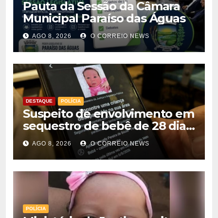
Pauta da Sessão da Câmara
Municipal Paraíso das Águas
AGO 8, 2026
O CORREIO NEWS
DESTAQUE
POLÍCIA
Suspeito de envolvimento em
sequestro de bebê de 28 dias
é preso na Capital
AGO 8, 2026
O CORREIO NEWS
POLÍCIA