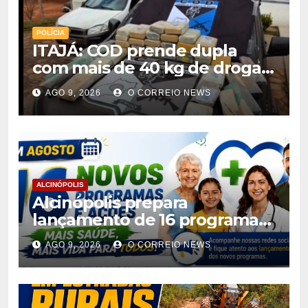
POLÍCIA
ITAJÁ: COD prende dupla
com mais de 40 kg de drogas
avaliadas em r$ 1 milhão
AGO 9, 2026
O CORREIO NEWS
ALCINÓPOLIS
Alcinópolis prepara
lançamento de 16 programas
de saúde para ampliar
AGO 9, 2026
O CORREIO NEWS
atendimento à população