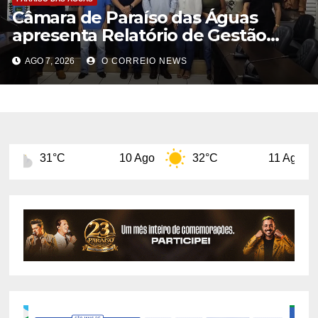
Câmara de Paraíso das Águas
apresenta Relatório de Gestão
Fiscal e destaca equilíbrio das
AGO 7, 2026
O CORREIO NEWS
contas públicas
10 Ago
32°C
11 Ago
29°C