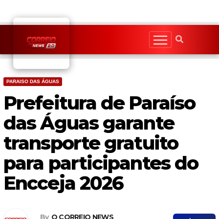
Skip
to
content
PARAISO DAS ÁGUAS
Prefeitura de Paraíso
das Águas garante
transporte gratuito
para participantes do
Encceja 2026
By
O CORREIO NEWS