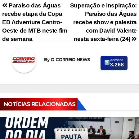
Navegação de Post
Paraíso das Águas
Superação e inspiração:
recebe etapa da Copa
Paraíso das Águas
ED Adventure Centro-
recebe show e palestra
Oeste de MTB neste fim
com David Valente
de semana
nesta sexta-feira (24)
By
O CORREIO NEWS
Acessos
3.268
NOTÍCIAS RELACIONADAS