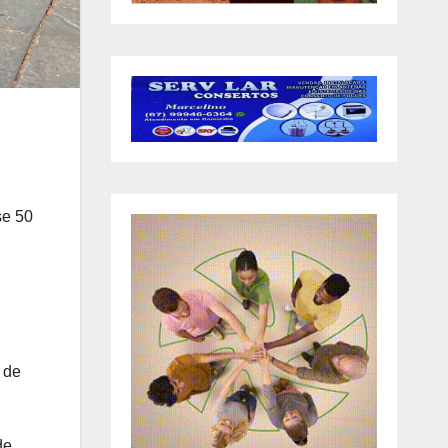
se 50
 de
de