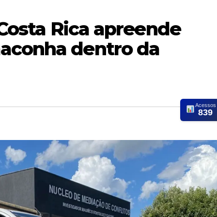
e Costa Rica apreende
maconha dentro da
Acessos
839