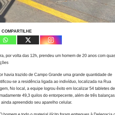
COMPARTILHE
 feira, por volta das 12h, prendeu um homem de 20 anos com qua
ações
tor havia trazido de Campo Grande uma grande quantidade de
ificou-se a residência ligada ao indivíduo, localizada na Rua
em, No local, a equipe logrou êxito em localizar 54 tabletes de
madamente 49,3 quilos do entorpecente, além de três balanças
 ainda apreendido seu aparelho celular.
 O homem e todo o material ilícito foram entregues à Delegacia 