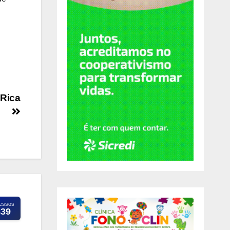
 Rica
essos
839