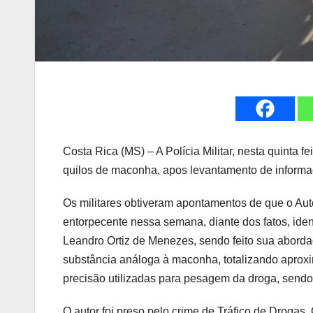
Costa Rica (MS) – A Polícia Militar, nesta quinta
quilos de maconha, apos levantamento de inform
Os militares obtiveram apontamentos de que o Au
entorpecente nessa semana, diante dos fatos, ident
Leandro Ortiz de Menezes, sendo feito sua abordag
substância análoga à maconha, totalizando aproxi
precisão utilizadas para pesagem da droga, sendo
O autor foi preso pelo crime de Tráfico de Drogas.