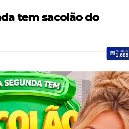
da tem sacolão do
Acessos
1.688