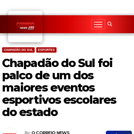
Skip
to
content
CHAPADÃO DO SUL
ESPORTES
Chapadão do Sul foi
palco de um dos
maiores eventos
esportivos escolares
do estado
By
O CORREIO NEWS