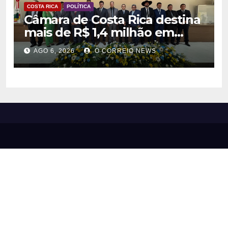
COSTA RICA
POLÍTICA
Câmara de Costa Rica destina
mais de R$ 1,4 milhão em
emendas para investimentos
AGO 6, 2026
O CORREIO NEWS
em diversas áreas