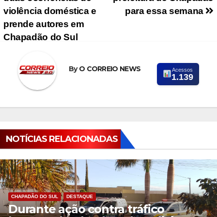
violência doméstica e
para essa semana
prende autores em
Chapadão do Sul
By
O CORREIO NEWS
Acessos
1.139
NOTÍCIAS RELACIONADAS
CHAPADÃO DO SUL
DESTAQUE
Durante ação contra tráfico