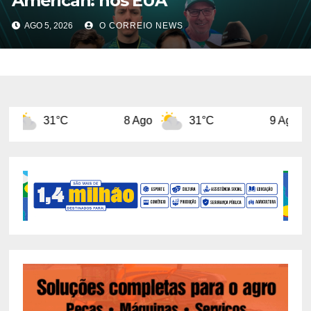
American: nos EUA
AGO 5, 2026
O CORREIO NEWS
8 Ago
31°C
9 Ago
31°C