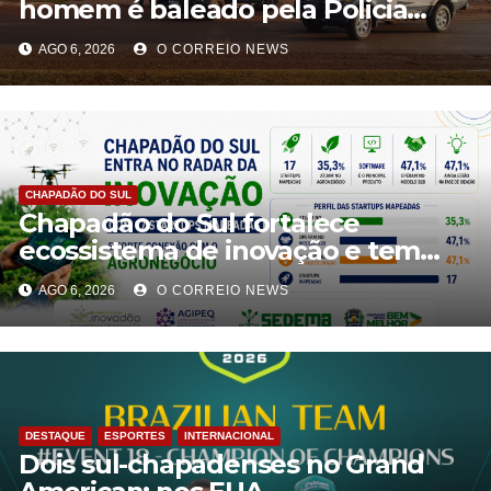
homem é baleado pela Policia
Militar em Chapadão do Sul
AGO 6, 2026
O CORREIO NEWS
CHAPADÃO DO SUL
Chapadão do Sul fortalece
ecossistema de inovação e tem
oito propostas classificadas no
AGO 6, 2026
O CORREIO NEWS
Centelha 3
DESTAQUE
ESPORTES
INTERNACIONAL
Dois sul-chapadenses no Grand