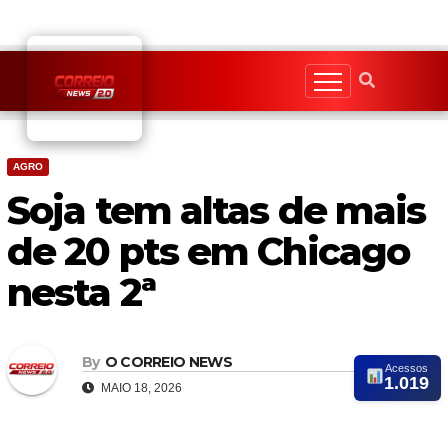
Skip
to
content
AGRO
Soja tem altas de mais
de 20 pts em Chicago
nesta 2ª
By
O CORREIO NEWS
Acessos
1.019
MAIO 18, 2026