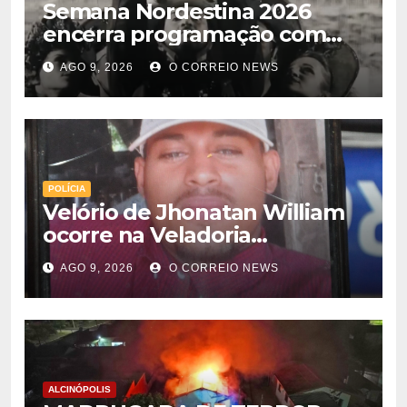
Semana Nordestina 2026
encerra programação com
grande festa e valorização da
AGO 9, 2026
O CORREIO NEWS
cultura em Chapadão do Sul
POLÍCIA
Velório de Jhonatan William
ocorre na Veladoria
Municipal; sepultamento será
AGO 9, 2026
O CORREIO NEWS
nesta segunda-feira
ALCINÓPOLIS