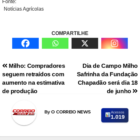
Fonte:
Notícias Agrícolas
COMPARTILHE
Navegação de Post
Milho: Compradores
Dia de Campo Milho
seguem retraídos com
Safrinha da Fundação
aumento na estimativa
Chapadão será dia 18
de produção
de junho
By
O CORREIO NEWS
Acessos
1.019