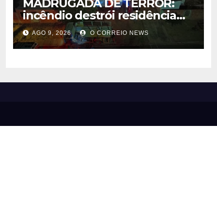
MADRUGADA DE TERROR:
incêndio destrói residência
em Alcinópolis
AGO 9, 2026
O CORREIO NEWS