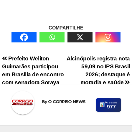
COMPARTILHE
Navegação de Post
Prefeito Weliton
Alcinópolis registra nota
Guimarães participou
59,09 no IPS Brasil
em Brasília de encontro
2026; destaque é
com senadora Soraya
moradia e saúde
By
O CORREIO NEWS
Acessos
977