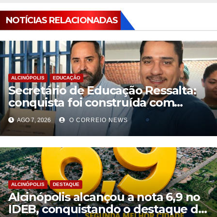
NOTÍCIAS RELACIONADAS
ALCINÓPOLIS
EDUCAÇÃO
Secretário de Educação Ressalta:
conquista foi construída com
planejamento pedagógico,
AGO 7, 2026
O CORREIO NEWS
ALCINÓPOLIS
DESTAQUE
Alcinópolis alcançou a nota 6,9 no
IDEB, conquistando o destaque de