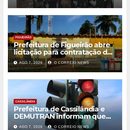
desenvolvimento da
citricultura
FIGUEIRÃO
Prefeitura de Figueirão abre
licitação para contratação de
estrutura de eventos
AGO 7, 2026
O CORREIO NEWS
CASSILÂNDIA
Prefeitura de Cassilândia e
DEMUTRAN informam que
semáforo entre as ruas Amin
AGO 7, 2026
O CORREIO NEWS