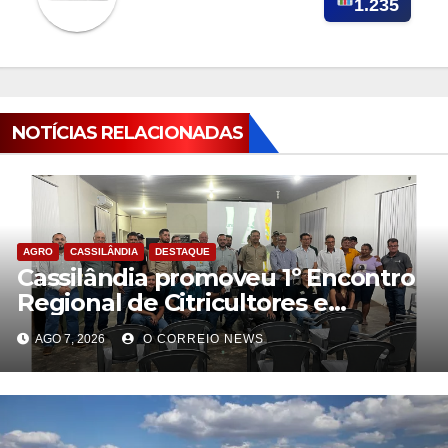
1.235
NOTÍCIAS RELACIONADAS
AGRO
CASSILÂNDIA
DESTAQUE
Cassilândia promoveu 1º Encontro
Regional de Citricultores e
fortalece o desenvolvimento da
AGO 7, 2026
O CORREIO NEWS
citricultura