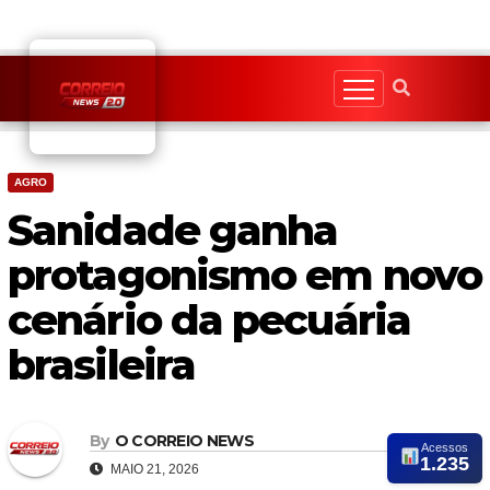
Skip
to
content
AGRO
Sanidade ganha
protagonismo em novo
cenário da pecuária
brasileira
By
O CORREIO NEWS
Acessos
1.235
MAIO 21, 2026