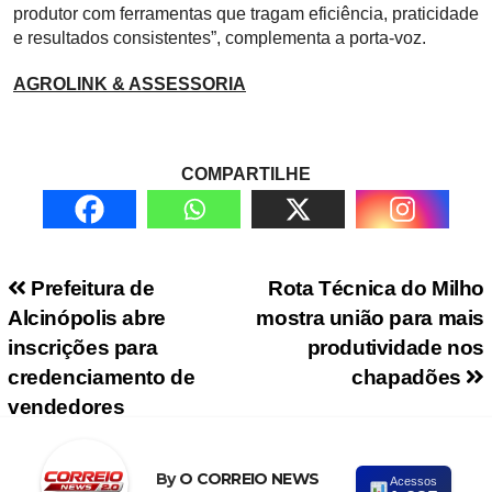
produtor com ferramentas que tragam eficiência, praticidade
e resultados consistentes”, complementa a porta-voz.
AGROLINK & ASSESSORIA
COMPARTILHE
Navegação de Post
Prefeitura de
Rota Técnica do Milho
Alcinópolis abre
mostra união para mais
inscrições para
produtividade nos
credenciamento de
chapadões
vendedores
By
O CORREIO NEWS
Acessos