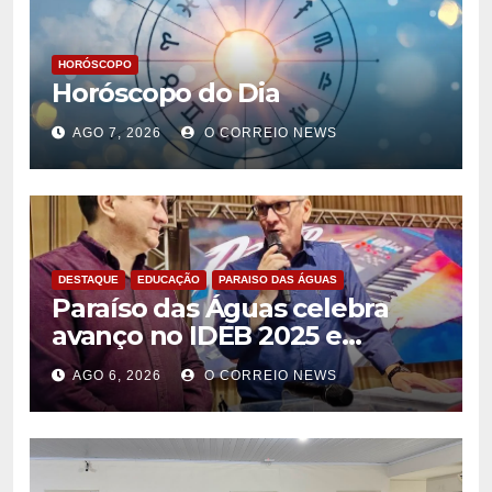
HORÓSCOPO
Horóscopo do Dia
AGO 7, 2026
O CORREIO NEWS
DESTAQUE
EDUCAÇÃO
PARAISO DAS ÁGUAS
Paraíso das Águas celebra
avanço no IDEB 2025 e
reforça compromisso com
AGO 6, 2026
O CORREIO NEWS
uma educação pública de
qualidade