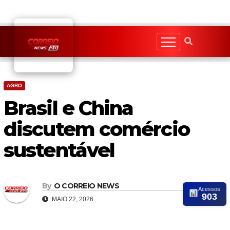
Skip
to
content
AGRO
Brasil e China
discutem comércio
sustentável
By
O CORREIO NEWS
Acessos
903
MAIO 22, 2026