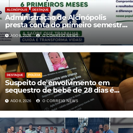
ALCINÓPOLIS
DESTAQUE
Administração de Alcinópolis
presta conta do primeiro semestre
de 2026
AGO 8, 2026
O CORREIO NEWS
DESTAQUE
POLÍCIA
Suspeito de envolvimento em
sequestro de bebê de 28 dias é
preso na Capital
AGO 8, 2026
O CORREIO NEWS