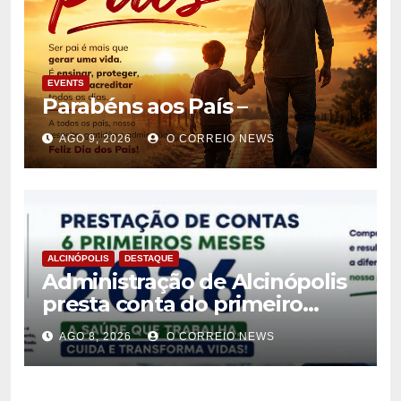
EVENTS
Parabéns aos País –
AGO 9, 2026
O CORREIO NEWS
ALCINÓPOLIS
DESTAQUE
Administração de Alcinópolis
presta conta do primeiro
semestre de 2026
AGO 8, 2026
O CORREIO NEWS