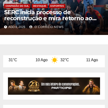
CHAPADÃO DO SUL
DESTAQUE
ESPORTES
SERC inicia processo de
reconstrução e mira retorno ao
futebol profissional em Chapadão
AGO 8, 2026
O CORREIO NEWS
do Sul
10 Ago
32°C
11 Ago
29°C