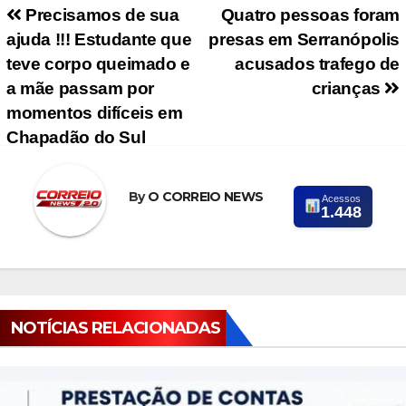
Navegação de Post
Precisamos de sua
Quatro pessoas foram
ajuda !!! Estudante que
presas em Serranópolis
teve corpo queimado e
acusados trafego de
a mãe passam por
crianças
momentos difíceis em
Chapadão do Sul
By
O CORREIO NEWS
Acessos
1.448
NOTÍCIAS RELACIONADAS