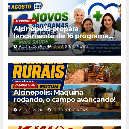
ALCINÓPOLIS
Alcinópolis prepara
lançamento de 16 programas
de saúde para ampliar
AGO 9, 2026
O CORREIO NEWS
atendimento à população
ALCINÓPOLIS
Alcinopolis: Máquina
rodando, o campo avançando!
AGO 9, 2026
O CORREIO NEWS