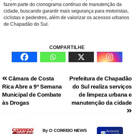
fazem parte do cronograma contínuo de manutenção da
cidade, buscando garantir mais segurança para motoristas,
ciclistas e pedestres, além de valorizar os acessos urbanos
de Chapadão do Sul.
COMPARTILHE
Navegação de Post
Câmara de Costa
Prefeitura de Chapadão
Rica Abre a 9ª Semana
do Sul realiza serviços
Municipal de Combate
de limpeza urbana e
às Drogas
manutenção da cidade
By
O CORREIO NEWS
Acessos