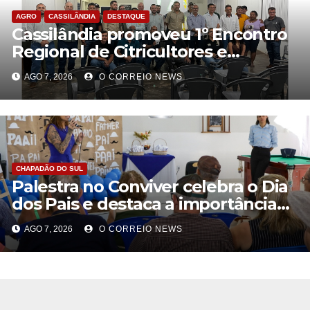
AGRO
CASSILÂNDIA
DESTAQUE
Cassilândia promoveu 1º Encontro
Regional de Citricultores e
fortalece o desenvolvimento da
AGO 7, 2026
O CORREIO NEWS
citricultura
CHAPADÃO DO SUL
Palestra no Conviver celebra o Dia
dos Pais e destaca a importância
da figura paterna na família
AGO 7, 2026
O CORREIO NEWS