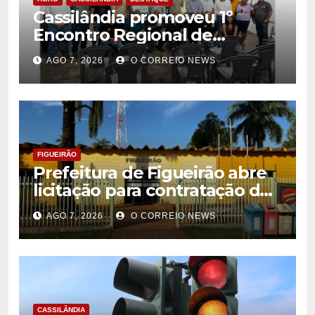
Cassilândia promoveu 1º
Encontro Regional de
Citricultores e fortalece o
AGO 7, 2026
O CORREIO NEWS
desenvolvimento da
citricultura
FIGUEIRÃO
Prefeitura de Figueirão abre
licitação para contratação de
estrutura de eventos
AGO 7, 2026
O CORREIO NEWS
CASSILÂNDIA