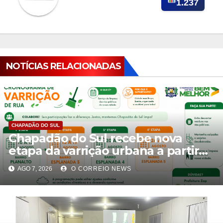
1.237
NOTÍCIAS RELACIONADAS
CHAPADÃO DO SUL
Chapadão do Sul recebe nova
etapa da varrição urbana a partir
de 10 de agosto
AGO 7, 2026
O CORREIO NEWS