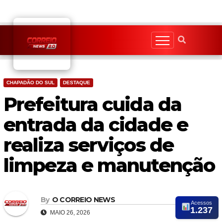
Skip
to
content
CHAPADÃO DO SUL
DESTAQUE
Prefeitura cuida da
entrada da cidade e
realiza serviços de
limpeza e manutenção
By
O CORREIO NEWS
Acessos
1.237
MAIO 26, 2026