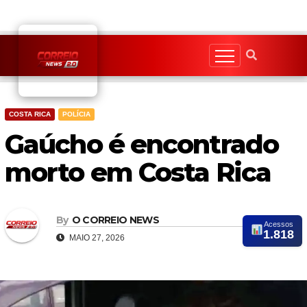
Skip
to
content
COSTA RICA
POLÍCIA
Gaúcho é encontrado
morto em Costa Rica
By
O CORREIO NEWS
Acessos
1.818
MAIO 27, 2026