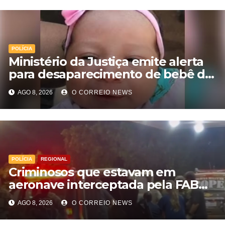
POLÍCIA
Ministério da Justiça emite alerta
para desaparecimento de bebê de
28 dias em MS; polícia apura
AGO 8, 2026
O CORREIO NEWS
suposto sequestro
POLÍCIA
REGIONAL
Criminosos que estavam em
aeronave interceptada pela FAB
em MS morrem durante confronto
AGO 8, 2026
O CORREIO NEWS
com o Bope