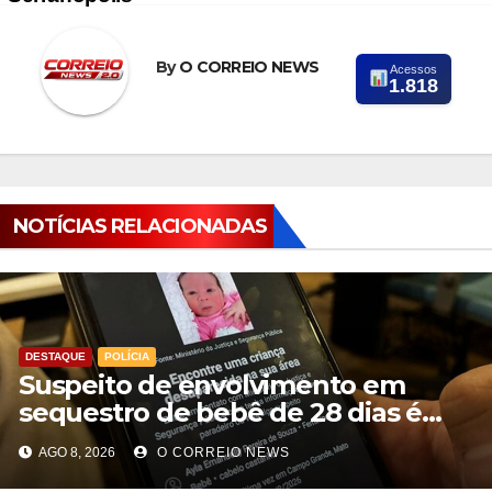
By
O CORREIO NEWS
Acessos
1.818
NOTÍCIAS RELACIONADAS
DESTAQUE
POLÍCIA
Suspeito de envolvimento em
sequestro de bebê de 28 dias é
preso na Capital
AGO 8, 2026
O CORREIO NEWS