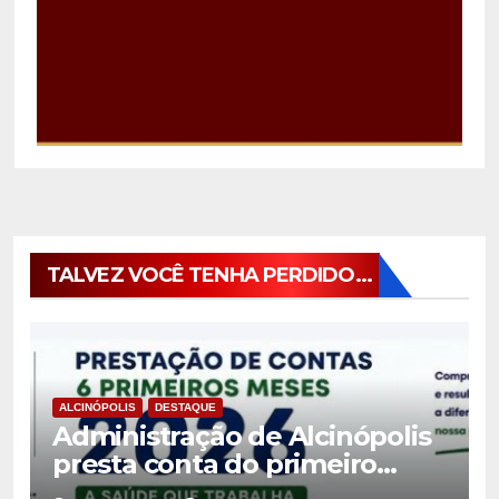
TALVEZ VOCÊ TENHA PERDIDO...
ALCINÓPOLIS
DESTAQUE
Administração de Alcinópolis
presta conta do primeiro
semestre de 2026