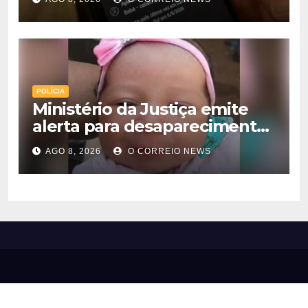
POLÍCIA
Ministério da Justiça emite
alerta para desaparecimento
de bebê de 28 dias em MS;
AGO 8, 2026
O CORREIO NEWS
polícia apura suposto
sequestro