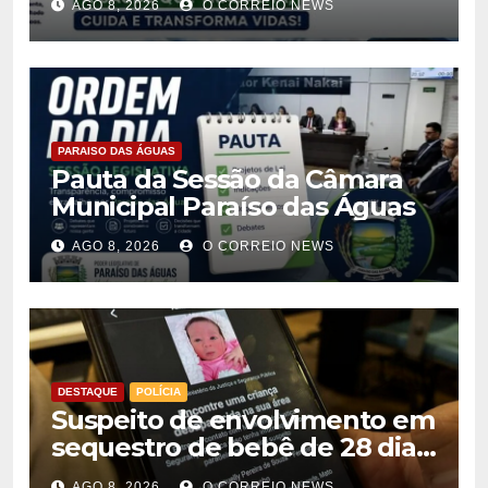
AGO 8, 2026
O CORREIO NEWS
PARAISO DAS ÁGUAS
Pauta da Sessão da Câmara
Municipal Paraíso das Águas
AGO 8, 2026
O CORREIO NEWS
DESTAQUE
POLÍCIA
Suspeito de envolvimento em
sequestro de bebê de 28 dias
é preso na Capital
AGO 8, 2026
O CORREIO NEWS