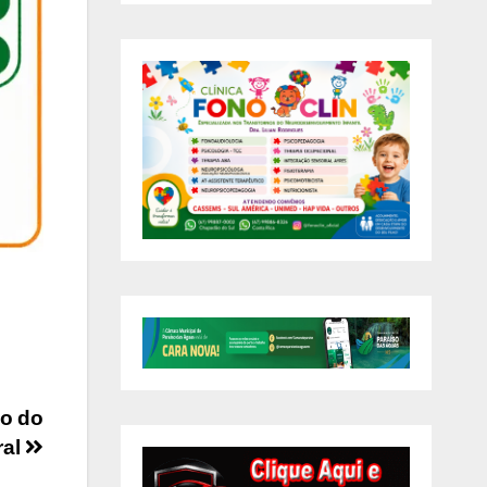
ão do
ral