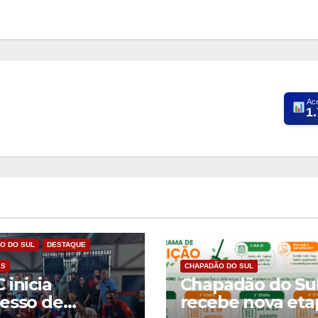
Ac
1
O DO SUL
DESTAQUE
ES
CHAPADÃO DO SUL
 inicia
Chapadão do Su
esso de
recebe nova eta