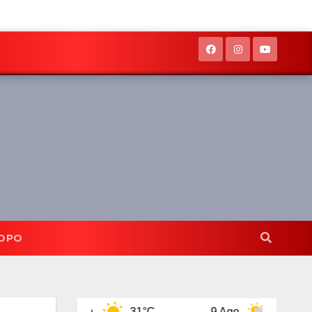
OPO
8 Ago
31°C
9 Ago
32°C
10 A