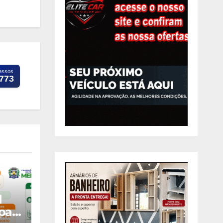
essos
.773
l
pa