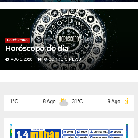
HORÓSCOPO
Horóscopo do dia
AGO 1, 2026
O CORREIO NEWS
8 Ago
31°C
9 Ago
31°C