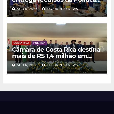
Nacional Aldir Blanc a
AGO 6, 2026
O CORREIO NEWS
agentes culturais
COSTA RICA
POLÍTICA
Câmara de Costa Rica destina
mais de R$ 1,4 milhão em
emendas para investimentos
AGO 6, 2026
O CORREIO NEWS
em diversas áreas