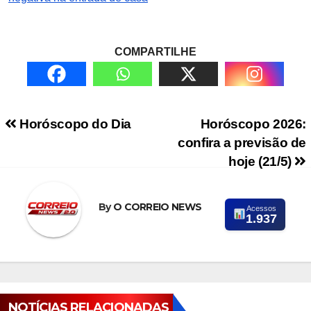
COMPARTILHE
Navegação de Post
Horóscopo do Dia
Horóscopo 2026:
confira a previsão de
hoje (21/5)
By
O CORREIO NEWS
Acessos
1.937
NOTÍCIAS RELACIONADAS