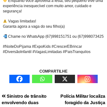
Enquanto você aproveita a festa, seu pequeno vive uma
experiência inesquecível com muito amor, cuidado e
segurança!
Vagas limitadas!
Garanta agora a vaga do seu filho(a)
Chame no WhatsApp (67)998151751 ou (67)998073425
#NoiteDoPijama #ExpoKids #CrescerEBrincar
#DiversãoInfantil #VagasLimitadas #PaisTranquilos
COMPARTILHE
Navegação de Post
Sinistro de trânsito
Polícia Militar localiza
envolvendo duas
foragido da Justiça