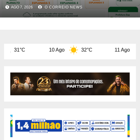
de 10 de agosto
AGO 7, 2026
O CORREIO NEWS
10 Ago
32°C
11 Ago
29°C