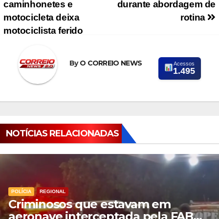
caminhonetes e
durante abordagem de
motocicleta deixa
rotina
motociclista ferido
By
O CORREIO NEWS
Acessos
1.495
NOTÍCIAS RELACIONADAS
POLÍCIA
REGIONAL
Criminosos que estavam em
aeronave interceptada pela FAB