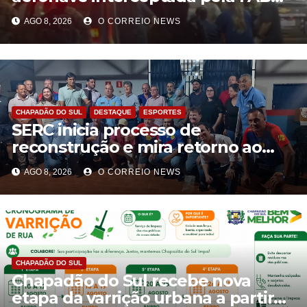
em MS morrem durante confronto
AGO 8, 2026
O CORREIO NEWS
com o Bope
CHAPADÃO DO SUL
DESTAQUE
ESPORTES
SERC inicia processo de
reconstrução e mira retorno ao
futebol profissional em Chapadão
AGO 8, 2026
O CORREIO NEWS
do Sul
CHAPADÃO DO SUL
Chapadão do Sul recebe nova
etapa da varrição urbana a partir