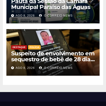
Pauta da Sessão da Câmara
Municipal Paraíso das Águas
AGO 8, 2026
O CORREIO NEWS
DESTAQUE
POLÍCIA
Suspeito de envolvimento em
sequestro de bebê de 28 dias
é preso na Capital
AGO 8, 2026
O CORREIO NEWS