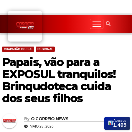
Skip
to
content
CHAPADÃO DO SUL
REGIONAL
Papais, vão para a
EXPOSUL tranquilos!
Brinqudoteca cuida
dos seus filhos
By
O CORREIO NEWS
Acessos
1.495
MAIO 28, 2026