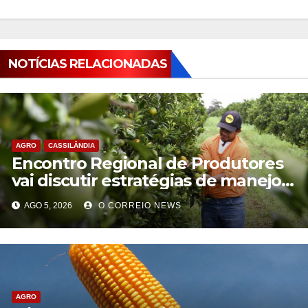
NOTÍCIAS RELACIONADAS
AGRO
CASSILÂNDIA
Encontro Regional de Produtores
vai discutir estratégias de manejo
do greening em Cassilândia
AGO 5, 2026
O CORREIO NEWS
AGRO