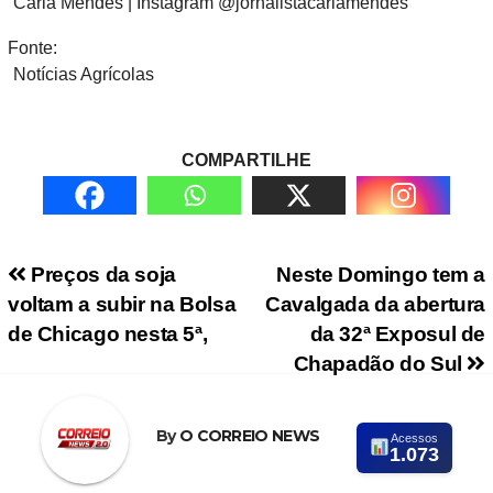
Carla Mendes | Instagram @jornalistacarlamendes
Fonte:
Notícias Agrícolas
COMPARTILHE
Navegação de Post
Preços da soja
Neste Domingo tem a
voltam a subir na Bolsa
Cavalgada da abertura
de Chicago nesta 5ª,
da 32ª Exposul de
Chapadão do Sul
By
O CORREIO NEWS
Acessos
1.073