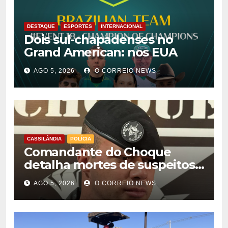
DESTAQUE
ESPORTES
INTERNACIONAL
Dois sul-chapadenses no
Grand American: nos EUA
AGO 5, 2026
O CORREIO NEWS
CASSILÂNDIA
POLÍCIA
Comandante do Choque
detalha mortes de suspeitos
de homicídio em Cassilândia
AGO 5, 2026
O CORREIO NEWS