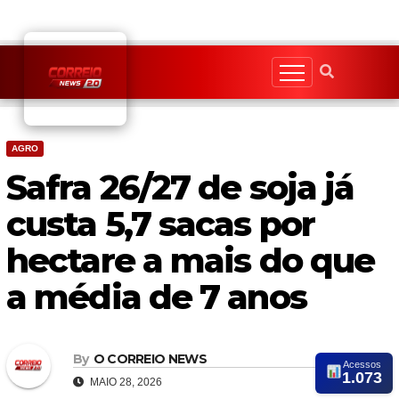
Skip
to
content
AGRO
Safra 26/27 de soja já
custa 5,7 sacas por
hectare a mais do que
a média de 7 anos
By
O CORREIO NEWS
Acessos
1.073
MAIO 28, 2026