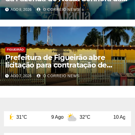
Abadia no dia 14 de agosto
AGO 8, 2026
O CORREIO NEWS
FIGUEIRÃO
Prefeitura de Figueirão abre
licitação para contratação de
estrutura de eventos
AGO 7, 2026
O CORREIO NEWS
9 Ago
32°C
10 Ago
32°C