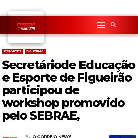
Skip
to
content
ESPORTES
FIGUEIRÃO
Secretáriode Educação
e Esporte de Figueirão
participou de
workshop promovido
pelo SEBRAE,
By
O CORREIO NEWS