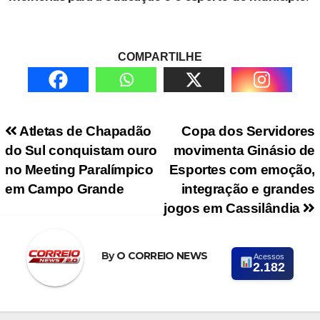
COMPARTILHE
Navegação de Post
Atletas de Chapadão
Copa dos Servidores
do Sul conquistam ouro
movimenta Ginásio de
no Meeting Paralímpico
Esportes com emoção,
em Campo Grande
integração e grandes
jogos em Cassilândia
By
O CORREIO NEWS
Acessos
2.182