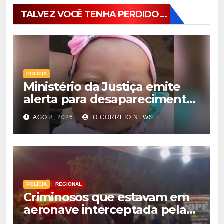
TALVEZ VOCÊ TENHA PERDIDO...
POLÍCIA
Ministério da Justiça emite
alerta para desaparecimento
de bebê de 28 dias em MS;
AGO 8, 2026
O CORREIO NEWS
polícia apura suposto
sequestro
POLÍCIA
REGIONAL
Criminosos que estavam em
aeronave interceptada pela
FAB em MS morrem durante