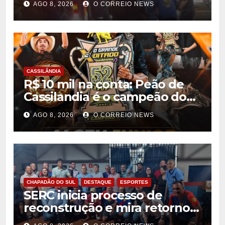
AGO 8, 2026
O CORREIO NEWS
confronto com o Bope
CASSILÂNDIA
R$ 10 mil na conta: Peão de
Cassilandia é o campeão do
desafio “O Grande Ditado
AGO 8, 2026
O CORREIO NEWS
Bandeirantes” em
Rondonópolis
CHAPADÃO DO SUL
DESTAQUE
ESPORTES
SERC inicia processo de
reconstrução e mira retorno
ao futebol profissional em