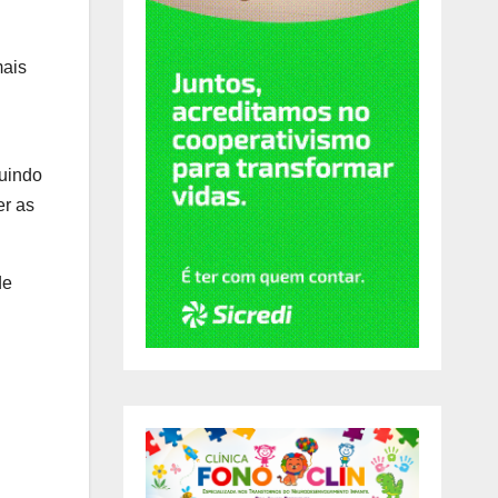
mais
luindo
er as
de