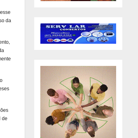
Desse
so da
ento,
da
mente
 o
eses
hões
l de