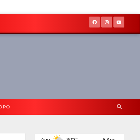
OPO
7 Ago
30°C
8 Ago
32°C