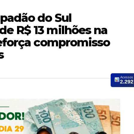
apadão do Sul
e R$ 13 milhões na
reforça compromisso
s
Acessos
2.292