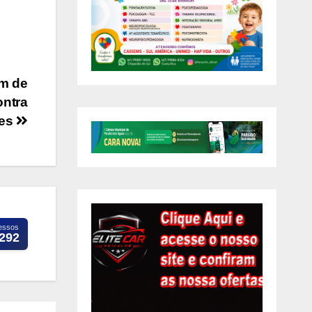
am de
ontra
ões
essos
.292