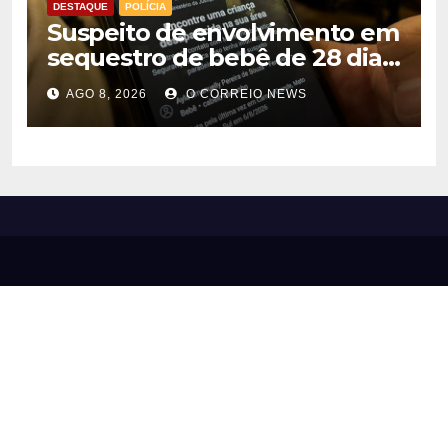
DESTAQUE
POLÍCIA
Suspeito de envolvimento em
sequestro de bebê de 28 dias
é preso na Capital
AGO 8, 2026
O CORREIO NEWS