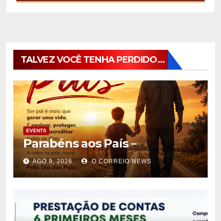
TALVEZ VOCÊ TENHA PERDIDO...
EVENTS
Parabéns aos País –
AGO 9, 2026
O CORREIO NEWS