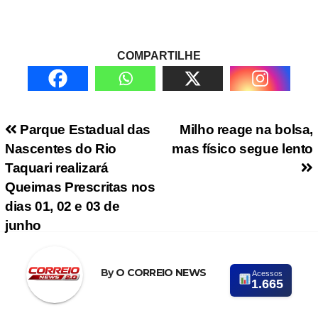
COMPARTILHE
Navegação de Post
Parque Estadual das
Milho reage na bolsa,
Nascentes do Rio
mas físico segue lento
Taquari realizará
Queimas Prescritas nos
dias 01, 02 e 03 de
junho
By
O CORREIO NEWS
Acessos
1.665