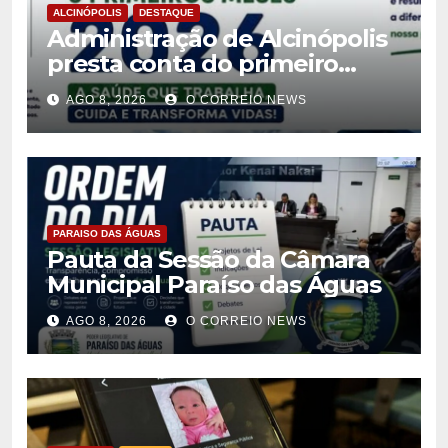
ALCINÓPOLIS
DESTAQUE
Administração de Alcinópolis
presta conta do primeiro
semestre de 2026
AGO 8, 2026
O CORREIO NEWS
PARAISO DAS ÁGUAS
Pauta da Sessão da Câmara
Municipal Paraíso das Águas
AGO 8, 2026
O CORREIO NEWS