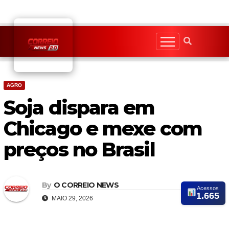
Skip
to
content
AGRO
Soja dispara em
Chicago e mexe com
preços no Brasil
By
O CORREIO NEWS
Acessos
1.665
MAIO 29, 2026