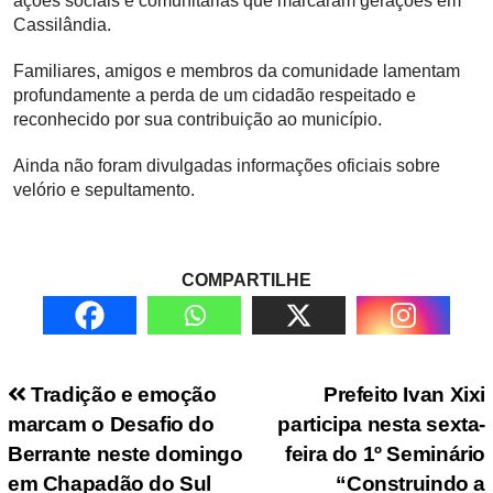
ações sociais e comunitárias que marcaram gerações em
Cassilândia.
Familiares, amigos e membros da comunidade lamentam
profundamente a perda de um cidadão respeitado e
reconhecido por sua contribuição ao município.
Ainda não foram divulgadas informações oficiais sobre
velório e sepultamento.
COMPARTILHE
Navegação de Post
Tradição e emoção
Prefeito Ivan Xixi
marcam o Desafio do
participa nesta sexta-
Berrante neste domingo
feira do 1º Seminário
em Chapadão do Sul
“Construindo a