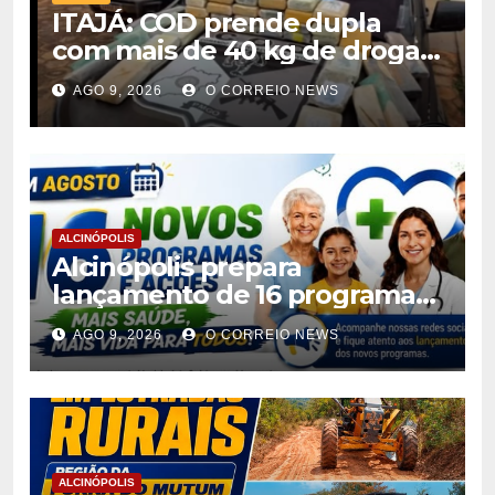
ITAJÁ: COD prende dupla
com mais de 40 kg de drogas
avaliadas em r$ 1 milhão
AGO 9, 2026
O CORREIO NEWS
ALCINÓPOLIS
Alcinópolis prepara
lançamento de 16 programas
de saúde para ampliar
AGO 9, 2026
O CORREIO NEWS
atendimento à população
ALCINÓPOLIS