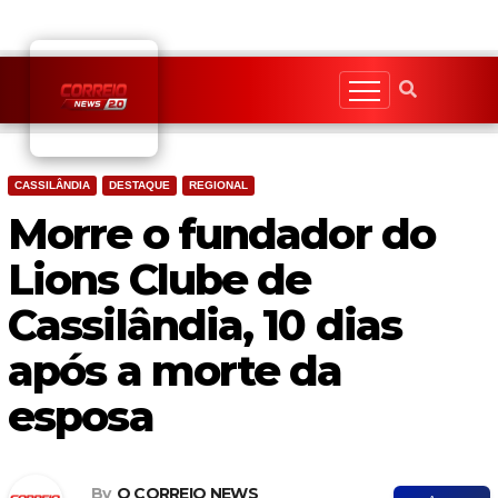
Skip
to
content
CASSILÂNDIA
DESTAQUE
REGIONAL
Morre o fundador do
Lions Clube de
Cassilândia, 10 dias
após a morte da
esposa
By
O CORREIO NEWS