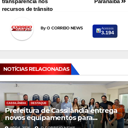
transparência nos
Paranaíba
recursos de trânsito
By
O CORREIO NEWS
Acessos
3.194
NOTÍCIAS RELACIONADAS
CASSILÂNDIA
DESTAQUE
Prefeitura de Cassilândia entrega
novos equipamentos para
fortalecer atendimento na rede