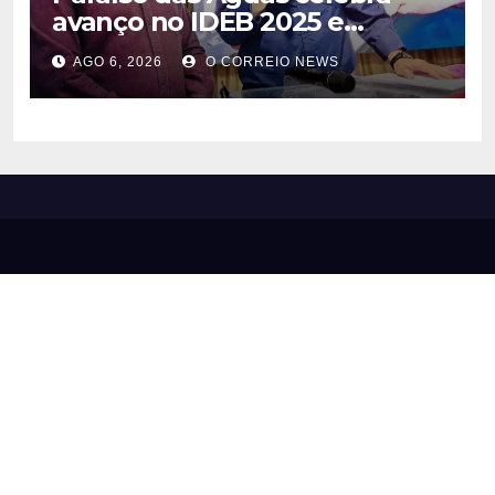
avanço no IDEB 2025 e
reforça compromisso com
AGO 6, 2026
O CORREIO NEWS
uma educação pública de
qualidade