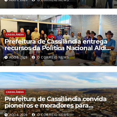
AGO 6, 2026
O CORREIO NEWS
municipal de saúde
CASSILÂNDIA
Prefeitura de Cassilândia entrega
recursos da Política Nacional Aldir
Blanc a agentes culturais
AGO 6, 2026
O CORREIO NEWS
CASSILÂNDIA
Prefeitura de Cassilândia convida
pioneiros e moradores para
construir a identidade do
AGO 6, 2026
O CORREIO NEWS