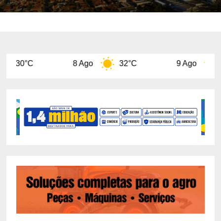
município
8 Ago
32°C
9 Ago
31°C