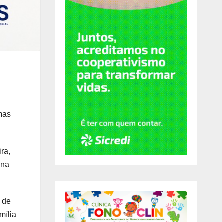
amas
ira,
 na
a de
mília