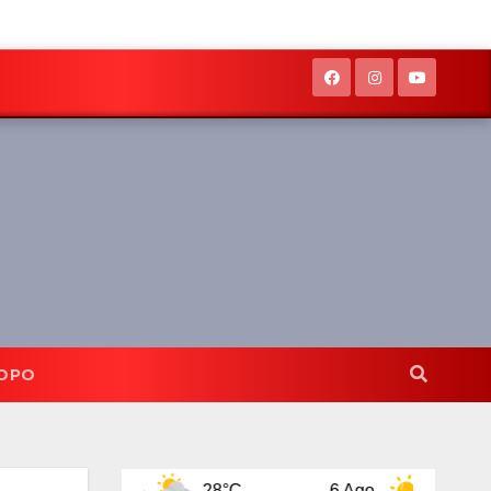
OPO
 Ago
28°C
6 Ago
31°C
7 Ag