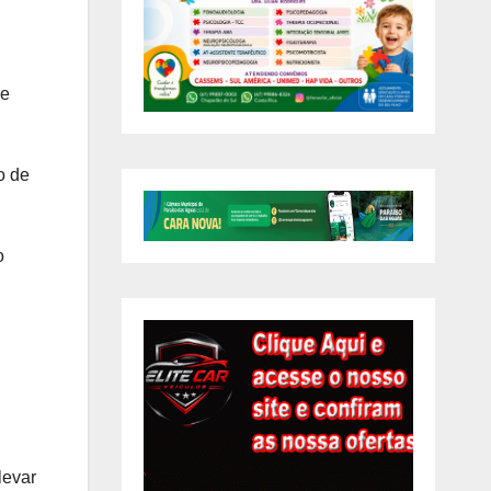
re
o de
o
levar