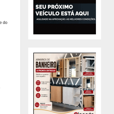
e do
o