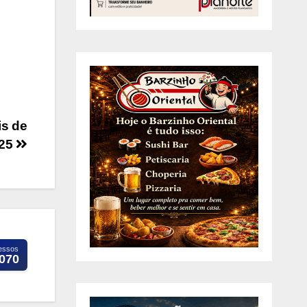
is de
025
essos
.070