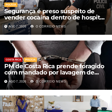
POLÍCIA
Segurança é preso suspeito de
vender cocaína dentro de hospital
e atuar para facção em Cassilândia
AGO 7, 2026
O CORREIO NEWS
COSTA RICA
POLÍCIA
PM de Costa Rica prende foragido
com mandado por lavagem de
dinheiro e estelionato
AGO 7, 2026
O CORREIO NEWS