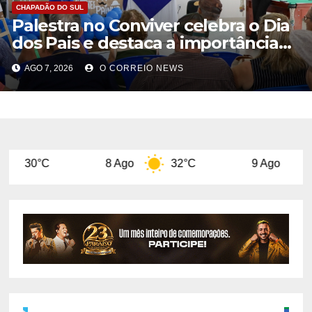
CHAPADÃO DO SUL
Palestra no Conviver celebra o Dia
dos Pais e destaca a importância
da figura paterna na família
AGO 7, 2026
O CORREIO NEWS
8 Ago
32°C
9 Ago
31°C