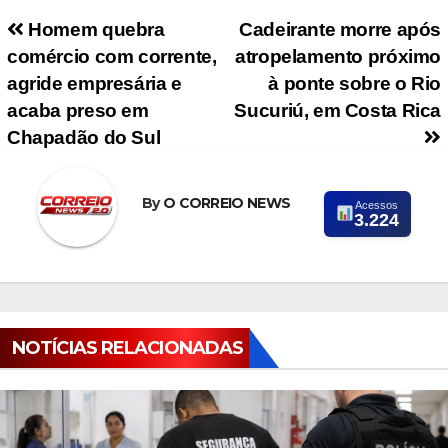
Navegação de Post
Homem quebra
Cadeirante morre após
comércio com corrente,
atropelamento próximo
agride empresária e
à ponte sobre o Rio
acaba preso em
Sucuriú, em Costa Rica
Chapadão do Sul
By
O CORREIO NEWS
Acessos
3.224
NOTÍCIAS RELACIONADAS