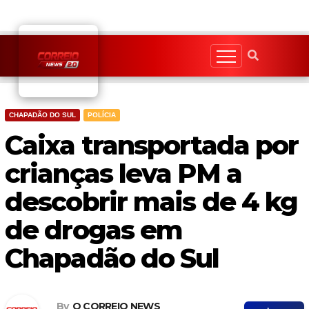
Skip
to
content
CHAPADÃO DO SUL
POLÍCIA
Caixa transportada por
crianças leva PM a
descobrir mais de 4 kg
de drogas em
Chapadão do Sul
By
O CORREIO NEWS